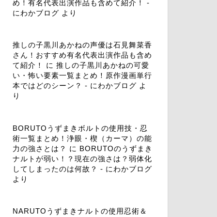
め！有名代表出演作品も含めて紹介！ -
にわかブログ
より
推しの子黒川あかねの声優は石見舞菜香
さん！おすすめ有名代表出演作品も含め
て紹介！
に
推しの子黒川あかねの可愛
い・怖い要素一覧まとめ！原作漫画単行
本ではどのシーン？ - にわかブログ
よ
り
BORUTOうずまきボルトの使用技・忍
術一覧まとめ！浄眼・楔（カーマ）の能
力の強さとは？
に
BORUTOのうずまき
ナルトが弱い！？現在の強さは？弱体化
してしまったのは何故？ - にわかブログ
より
NARUTOうずまきナルトの使用忍術＆