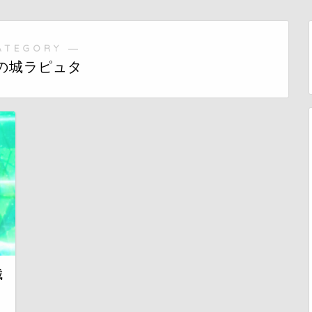
ATEGORY ―
の城ラピュタ
城