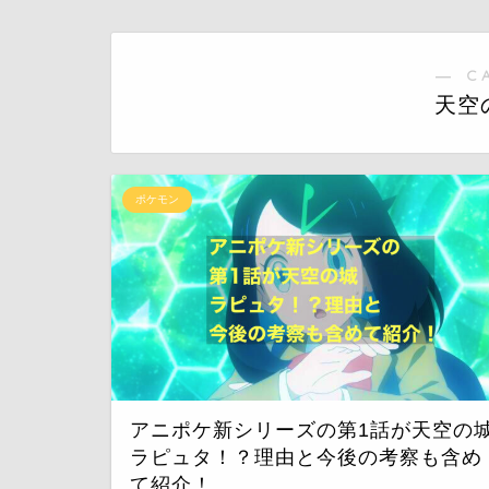
― C
天空
ポケモン
アニポケ新シリーズの第1話が天空の
ラピュタ！？理由と今後の考察も含め
て紹介！