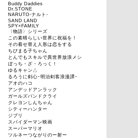
Buddy Daddies
Dr.STONE
NARUTO-ナルト-
SAND LAND
SPY×FAMILY
〈物語〉シリーズ
この素晴らしい世界に祝福を！
その着せ替え人形は恋をする
ちびまる子ちゃん
とんでもスキルで異世界放浪メシ
ぼっち・ざ・ろっく！
ゆるキャン△
るろうに剣心ｰ明治剣客浪漫譚ｰ
アオのハコ
アンデッドアンラック
ガールズバンドクライ
クレヨンしんちゃん
シティーハンター
ジブリ
スパイダーマン映画
スーパーマリオ
ツルネーつながりのー射ー