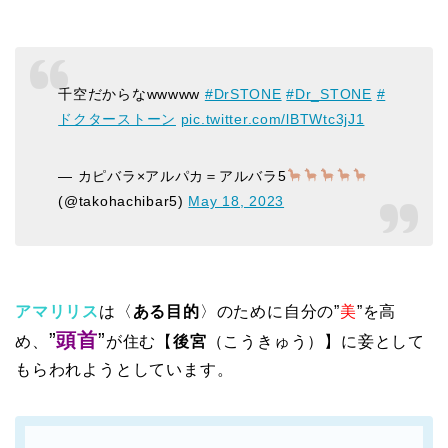
千空だからなwwwww
#DrSTONE
#Dr_STONE
#
ドクターストーン
pic.twitter.com/lBTWtc3jJ1
— カピバラ×アルパカ＝アルバラ5
(@takohachibar5)
May 18, 2023
アマリリス
は〈
ある目的
〉のために自分の”
美
”を高
”
頭首
”
め、
が住む【
後宮
（こうきゅう）】に妾として
もらわれようとしています。