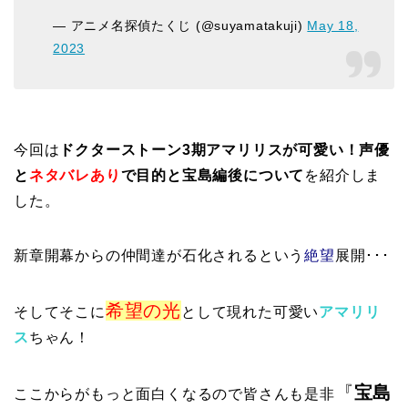
— アニメ名探偵たくじ (@suyamatakuji)
May 18,
2023
今回は
ドクターストーン3期アマリリスが可愛い！声優
と
ネタバレあり
で目的と宝島編後について
を紹介しま
した。
新章開幕からの仲間達が石化されるという
絶望
展開･･･
希望の光
そしてそこに
として現れた可愛い
アマリリ
ス
ちゃん！
『
宝島
ここからがもっと面白くなるので皆さんも是非