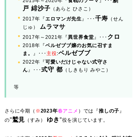
新
2015年～2020年『
食戟のソーマ
』･･･
戸 緋沙子
（あらと ひさこ）
千寿
2017年『
エロマンガ先生
』･･･
（せん
ムラマサ
じゅ）
クロ
2017年～2021年『
異世界食堂
』･･･
2018年『
ベルゼブブ嬢のお気に召すま
ベルゼブブ
ま。
』･･･
主役
:
2022年『
可愛いだけじゃない式守さ
式守 都
ん
』･･･
（しきもり みやこ）
等
さらに今期（
※
2023年
春アニメ
）では『
推しの子
』
”
鷲見
ゆき
”
の
（すみ）
役を演じています。