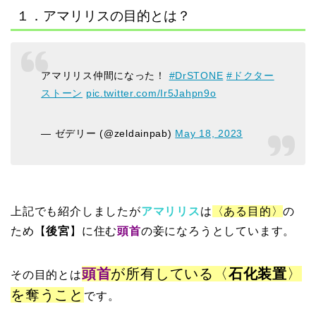
１．アマリリスの目的とは？
アマリリス仲間になった！
#DrSTONE
#ドクター
ストーン
pic.twitter.com/Ir5Jahpn9o
— ゼデリー (@zeldainpab)
May 18, 2023
上記でも紹介しましたが
アマリリス
は
〈ある目的〉
の
ため【
後宮
】に住む
頭首
の妾になろうとしています。
頭首
が所有している〈
石化装置
〉
その目的とは
を奪うこと
です。