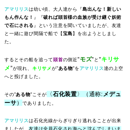
アマリリス
は幼い頃、大人達から『
島出んな！新しい
もん作んな！
』『
破れば頭首様の血族が受け継ぐ妖術
で石にされる
』という注意を聞いていましたが、友達
と一緒に遊び間隔で船で【
宝島
】を出ようとしまし
た。
”
モズ
”
”
キリサ
するとその船を追って
頭首
の側近
と
メ
”
が現れ、
キリサメ
が”
ある物
”を
アマリリス
達の上空
へと投げました。
〈
石化装置
〉（通称:
メデュ
その”
ある物
”こそが
ーサ
）
でありました。
アマリリス
は石化光線からぎりぎり逃れることが出来
ましたが、
友達は全員石化され海へと沈んでしまいま