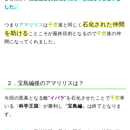
した。
石化された仲間
つまり
アマリリス
は
千空
達と同じく
を助ける
ことこそが最終目的となるので
千空
達の仲
間になってくれました。
２．宝島編後のアマリリスは？
今回の黒幕となる敵”
イバラ
”を石化させたことで
千空
率
いる〈
科学王国
〉が勝利し『
宝島編
』は終了となりま
す。