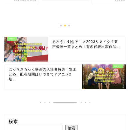
ドクターストーン3
夜の声優は三上哲！
った理由と有名代表
演...
2023年5
るろうに剣心アニメ2023リメイク主要
声優陣一覧まとめ！有名代表出演作品...
ぼっちざろっく映画の入場者特典一覧ま
とめ！配布期間はいつまで？アニメ2
期...
検索
検索