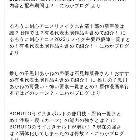
内容と配布期間は？ - にわかブログ
より
るろうに剣心アニメリメイク比古清十郎の新声優は
誰？旧作では？有名代表出演作品を含めて紹介！
に
るろうに剣心アニメ2023リメイク主要声優陣一覧まと
め！有名代表出演作品も含めて紹介！ - にわかブログ
より
推しの子黒川あかねの声優は石見舞菜香さん！おすす
め有名代表出演作品も含めて紹介！
に
推しの子黒川
あかねの可愛い・怖い要素一覧まとめ！原作漫画単行
本ではどのシーン？ - にわかブログ
より
BORUTOうずまきボルトの使用技・忍術一覧まと
め！浄眼・楔（カーマ）の能力の強さとは？
に
BORUTOのうずまきナルトが弱い！？現在の強さ
は？弱体化してしまったのは何故？ - にわかブログ
より