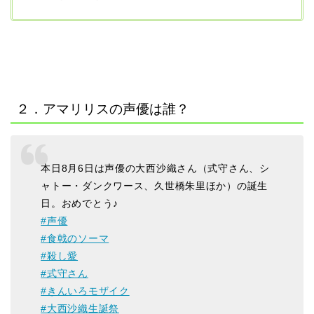
２．アマリリスの声優は誰？
本日8月6日は声優の大西沙織さん（式守さん、シ
ャトー・ダンクワース、久世橋朱里ほか）の誕生
日。おめでとう♪
#声優
#食戟のソーマ
#殺し愛
#式守さん
#きんいろモザイク
#大西沙織生誕祭