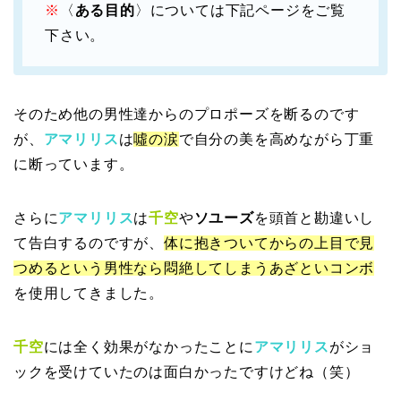
※
〈
ある目的
〉については下記ページをご覧
下さい。
そのため他の男性達からのプロポーズを断るのです
が、
アマリリス
は
噓の涙
で自分の美を高めながら丁重
に断っています。
さらに
アマリリス
は
千空
や
ソユーズ
を頭首と勘違いし
て告白するのですが、
体に抱きついてからの上目で見
つめるという男性なら悶絶してしまうあざといコンボ
を使用してきました。
千空
には全く効果がなかったことに
アマリリス
がショ
ックを受けていたのは面白かったですけどね（笑）