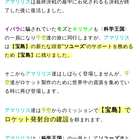
アマリリス
は最終決戦の最中に石化されるも決戦が終
了した後に復活しました。
イバラ
に騙されていた
モズ
と
キリサメ
も〈
科学王国
〉
の一員になり
千空
達の旅に同行しますが、
アマリリス
は
【
宝島
】の新たな頭首”
ソユーズ
”のサポートを務める
ため【
宝島
】に残りました。
そこから
アマリリス
達はしばらく登場しませんが、
千
空
達がロケット製作のために世界中の資源を集めてい
る時に再び登場します。
【
宝島
】で
アマリリス
達は
千空
からのミッションで
ロケット発射台の建設
を頼まれます。
アマリリス
は〈
科学王国
〉の一員として
ソユーズ
達と