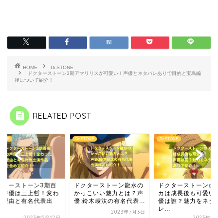
HOME
Dr.STONE
ドクターストーン3期アマリリスが可愛い！声優とネタバレありで目的と宝島編
後について紹介！
RELATED POST
STONE
Dr.STONE
Dr.STONE
クターストーン龍水の
ドクターストーンのスイ
っこいい魅力とは？声
カは成長後も可愛い！声
鈴木崚汰の有名代表...
優は誰？魅力をネタバ
レ...
2023年7月3日
2023年6月13日