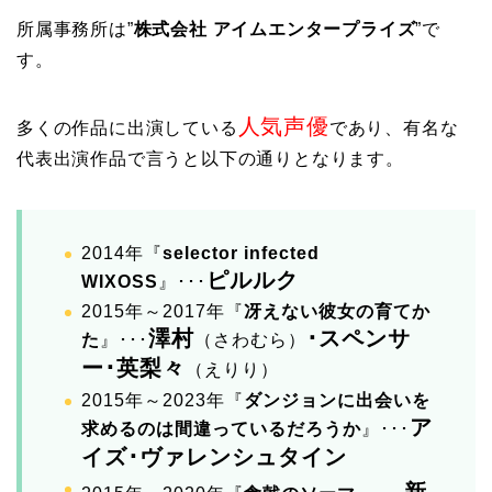
所属事務所は”
株式会社 アイムエンタープライズ
”で
す。
人気声優
多くの作品に出演している
であり、有名な
代表出演作品で言うと以下の通りとなります。
2014年『
selector infected
ピルルク
WIXOSS
』･･･
2015年～2017年『
冴えない彼女の育てか
澤村
･スペンサ
た
』･･･
（さわむら）
ー･英梨々
（えりり）
2015年～2023年『
ダンジョンに出会いを
ア
求めるのは間違っているだろうか
』･･･
イズ･ヴァレンシュタイン