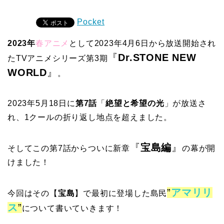
Pocket
2023年
春アニメ
として2023年4月6日から放送開始され
『
Dr.STONE NEW
たTVアニメシリーズ第3期
WORLD
』
。
2023年5月18日に
第7話
「
絶望と希望の光
」が放送さ
れ、1クールの折り返し地点を超えました。
『
宝島編
』
そしてこの第7話からついに新章
の幕が開
けました！
”
アマリリ
今回はその【
宝島
】で最初に登場した島民
ス
”
について書いていきます！