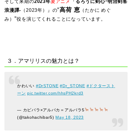
そして来期の
2023年
夏アニメ
『
るろうに剣心ｰ明治剣客
”
高荷 恵
浪漫譚-
（2023年）』の
（たかに めぐ
”
み）
役を演じてくれることになっています。
３．アマリリスの魅力とは？
かわいい
#DrSTONE
#Dr_STONE
#ドクタースト
ーン
pic.twitter.com/hhsPH2krd3
— カピバラ×アルパカ＝アルバラ5
(@takohachibar5)
May 18, 2023