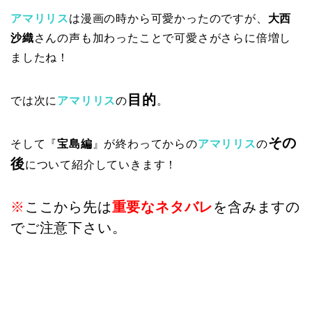
アマリリス
は漫画の時から可愛かったのですが、
大西
沙織
さんの声も加わったことで可愛さがさらに倍増し
ましたね！
目的
では次に
アマリリス
の
。
その
そして『
宝島編
』が終わってからの
アマリリス
の
後
について紹介していきます！
※
ここから先は
重要な
ネタバレ
を含みますの
でご注意下さい。