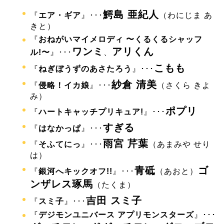
鰐島 亜紀人
『
エア・ギア
』･･･
（わにじま あ
きと）
『
おねがいマイメロディ 〜くるくるシャッフ
ワンミ
アリくん
ル!〜
』･･･
、
こもも
『
ねぎぼうずのあさたろう
』･･･
紗倉 清美
『
侵略！イカ娘
』･･･
（さくら きよ
み）
ポプリ
『
ハートキャッチプリキュア!
』･･･
すぎる
『
はなかっぱ
』･･･
雨宮 芹葉
『
そふてにっ
』･･･
（あまみや せり
は）
青砥
ゴ
『
銀河へキックオフ!!
』･･･
（あおと）
ンザレス琢馬
（たくま）
吉田 スミ子
『
スミ子
』･･･
『
デジモンユニバース アプリモンスターズ
』･･･