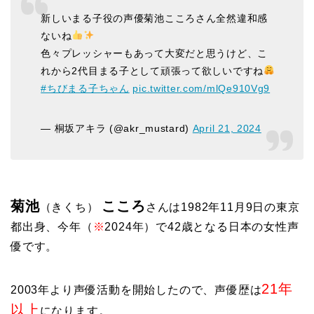
新しいまる子役の声優菊池こころさん全然違和感
ないね
色々プレッシャーもあって大変だと思うけど、こ
れから2代目まる子として頑張って欲しいですね
#ちびまる子ちゃん
pic.twitter.com/mlQe910Vg9
— 桐坂アキラ (@akr_mustard)
April 21, 2024
菊池
こころ
（きくち）
さんは1982年11月9日の東京
都出身、今年（
※
2024年）で42歳となる日本の女性声
優です。
21年
2003年より声優活動を開始したので、声優歴は
以上
になります。