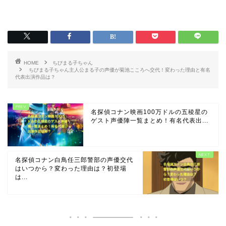
HOME
ちびまる子ちゃん
ちびまる子ちゃん主人公まる子の声優が菊池こころへ交代！変わった理由と有名
代表出演作品は？
名探偵コナン映画100万ドルの五稜星の
ゲスト声優陣一覧まとめ！有名代表出...
名探偵コナン白鳥任三郎警部の声優交代
はいつから？変わった理由は？初登場
は...