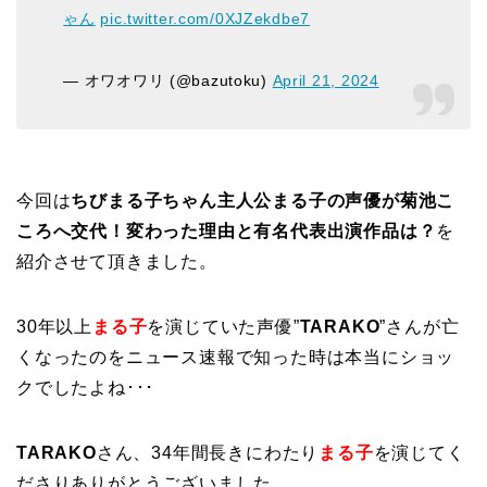
ゃん
pic.twitter.com/0XJZekdbe7
— オワオワリ (@bazutoku)
April 21, 2024
今回は
ちびまる子ちゃん主人公まる子の声優が菊池こ
ころへ交代！変わった理由と有名代表出演作品は？
を
紹介させて頂きました。
30年以上
まる子
を演じていた声優”
TARAKO
”さんが亡
くなったのをニュース速報で知った時は本当にショッ
クでしたよね･･･
TARAKO
さん、34年間長きにわたり
まる子
を演じてく
ださりありがとうございました。