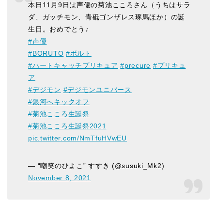
本日11月9日は声優の菊池こころさん（うちはサラ
ダ、ガッチモン、青砥ゴンザレス琢馬ほか）の誕
生日。おめでとう♪
#声優
#BORUTO
#ボルト
#ハートキャッチプリキュア
#precure
#プリキュ
ア
#デジモン
#デジモンユニバース
#銀河へキックオフ
#菊池こころ生誕祭
#菊池こころ生誕祭2021
pic.twitter.com/NmTfuHVwEU
— “嘲笑のひよこ” すすき (@susuki_Mk2)
November 8, 2021