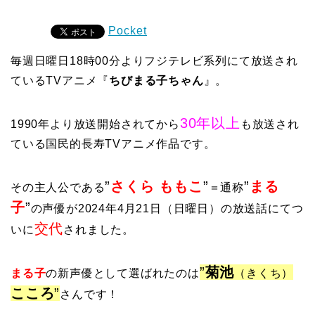
Pocket
毎週日曜日18時00分よりフジテレビ系列にて放送され
ているTVアニメ『
ちびまる子ちゃん
』。
30年以上
1990年より放送開始されてから
も放送され
ている国民的長寿TVアニメ作品です。
”
さくら ももこ
”
”
まる
その主人公である
＝通称
子
”
の声優が2024年4月21日（日曜日）の放送話にてつ
交代
いに
されました。
”
菊池
まる子
の新声優として選ばれたのは
（きくち）
こころ
”
さんです！