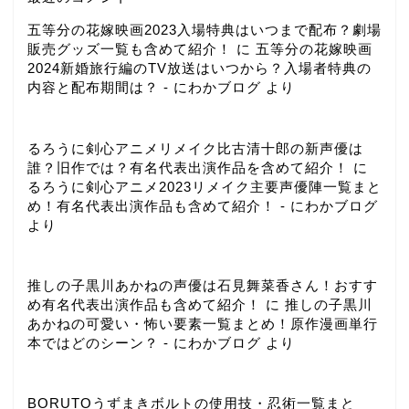
五等分の花嫁映画2023入場特典はいつまで配布？劇場
販売グッズ一覧も含めて紹介！
に
五等分の花嫁映画
2024新婚旅行編のTV放送はいつから？入場者特典の
内容と配布期間は？ - にわかブログ
より
るろうに剣心アニメリメイク比古清十郎の新声優は
誰？旧作では？有名代表出演作品を含めて紹介！
に
るろうに剣心アニメ2023リメイク主要声優陣一覧まと
め！有名代表出演作品も含めて紹介！ - にわかブログ
より
推しの子黒川あかねの声優は石見舞菜香さん！おすす
め有名代表出演作品も含めて紹介！
に
推しの子黒川
あかねの可愛い・怖い要素一覧まとめ！原作漫画単行
本ではどのシーン？ - にわかブログ
より
BORUTOうずまきボルトの使用技・忍術一覧まと