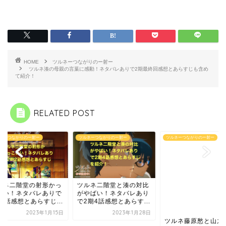
HOME
ツルネーつながりのー射ー
ツルネ湊の母親の言葉に感動！ネタバレありで2期最終回感想とあらすじも含め
て紹介！
RELATED POST
ネーつながりのー射ー
ツルネーつながりのー射ー
ツルネーつながりのー射ー
ルネ二階堂の射形かっ
ツルネ二階堂と湊の対比
いい！ネタバレありで
がやばい！ネタバレあり
2話感想とあらすじ...
で2期4話感想とあらす...
2023年1月15日
2023年1月28日
ツルネ藤原愁と山之