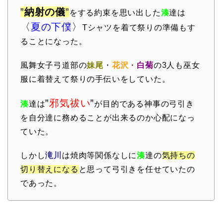
”
納射の儀
”
をする約束を思い出した
湊
達は
〈
夏の下僕
〉
Tシャツを着て祭りの準備もす
ることになった。
風舞女子弓道部の
妹尾
・
花沢
・
白菊
の3人も巫女
服に着替えて祭りの手伝いをしていた。
”
邪気祓い
”
湊
達は
が目的である神事の弓引き
を自分達に務めることが出来るのか心配になっ
ていた。
しかし
滝川
は焼肉等関係なしに
湊
達の
気持ちの
切り替えになる
と思って弓引きを任せていたの
であった。