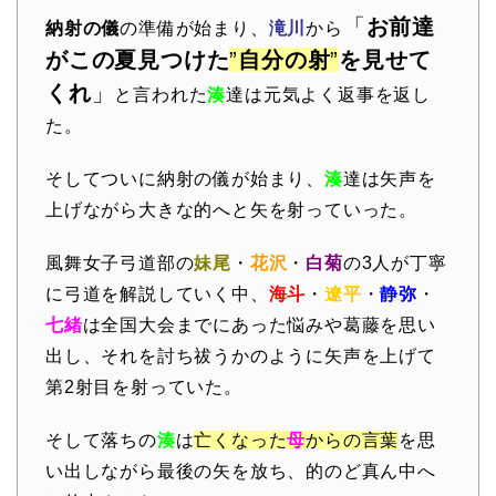
「
お前達
納射の儀
の準備が始まり、
滝川
から
がこの夏見つけた
”
自分の射
”
を見せて
くれ
」
と言われた
湊
達は元気よく返事を返し
た。
そしてついに納射の儀が始まり、
湊
達は矢声を
上げながら大きな的へと矢を射っていった。
風舞女子弓道部の
妹尾
・
花沢
・
白菊
の3人が丁寧
に弓道を解説していく中、
海斗
・
遼平
・
静弥
・
七緒
は全国大会までにあった悩みや葛藤を思い
出し、それを討ち祓うかのように矢声を上げて
第2射目を射っていた。
そして落ちの
湊
は
亡くなった
母
からの言葉
を思
い出しながら最後の矢を放ち、的のど真ん中へ