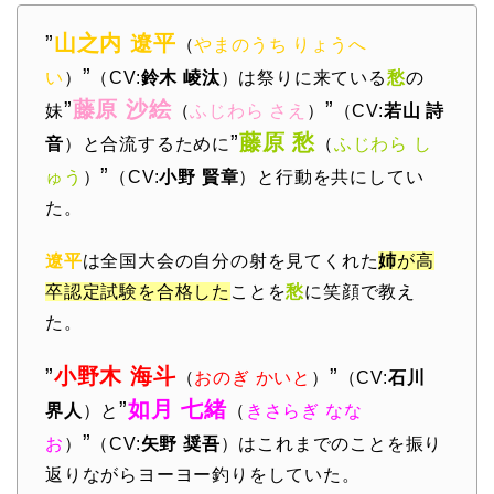
”
山之内 遼平
（
やまのうち りょうへ
”
い
）
（CV:
鈴木 崚汰
）は祭りに来ている
愁
の
”
藤原 沙絵
”
妹
（
ふじわら さえ
）
（CV:
若山 詩
”
藤原 愁
音
）と合流するために
（
ふじわら し
”
ゅう
）
（CV:
小野 賢章
）と行動を共にしてい
た。
遼平
は全国大会の自分の射を見てくれた
姉
が高
卒認定試験を合格した
ことを
愁
に笑顔で教え
た。
”
小野木 海斗
”
（
おのぎ かいと
）
（CV:
石川
”
如月 七緒
界人
）と
（
きさらぎ なな
”
お
）
（CV:
矢野 奨吾
）はこれまでのことを振り
返りながらヨーヨー釣りをしていた。