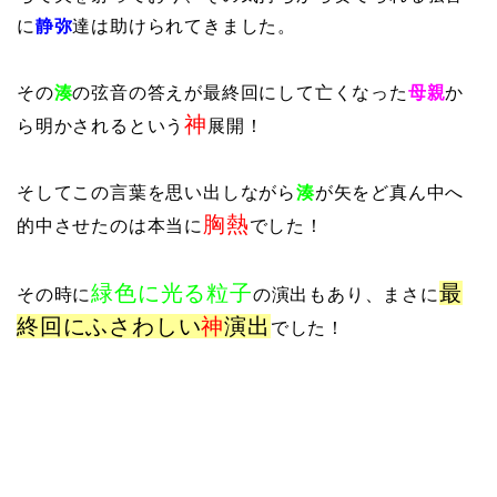
に
静弥
達は助けられてきました。
その
湊
の弦音の答えが最終回にして亡くなった
母親
か
神
ら明かされるという
展開！
そしてこの言葉を思い出しながら
湊
が矢をど真ん中へ
胸熱
的中させたのは本当に
でした！
緑色に光る粒子
最
その時に
の演出もあり、まさに
終回にふさわしい
神
演出
でした！