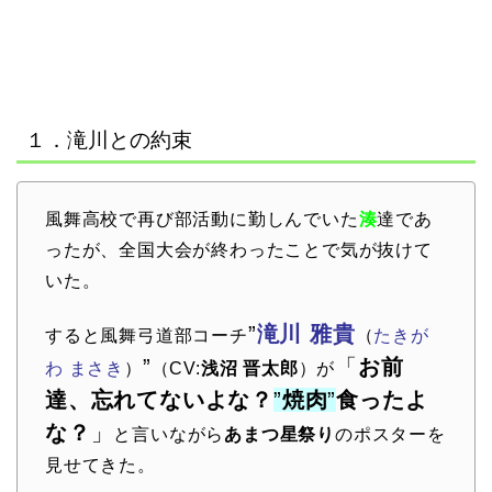
１．滝川との約束
風舞高校で再び部活動に勤しんでいた
湊
達であ
ったが、全国大会が終わったことで気が抜けて
いた。
”
滝川 雅貴
すると風舞弓道部コーチ
（
たきが
”
「
お前
わ まさき
）
（CV:
浅沼 晋太郎
）が
達、忘れてないよな？
”
焼肉
”
食ったよ
な？
」
と言いながら
あまつ星祭り
のポスターを
見せてきた。