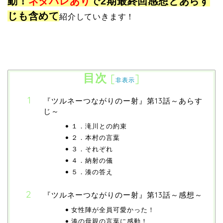
動！
ネタバレあり
で2期最終回感想とあらす
じも含めて
紹介していきます！
目次
[
]
非表示
『ツルネーつながりのー射』第13話～あらす
じ～
１．滝川との約束
２．本村の言葉
３．それぞれ
４．納射の儀
５．湊の答え
『ツルネーつながりのー射』第13話～感想～
女性陣が全員可愛かった！
湊の母親の言葉に感動！