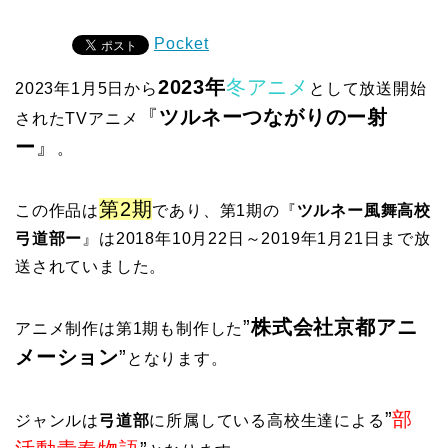
Pocket
2023年
冬アニメ
2023年1月5日から
として放送開始
『
ツルネーつながりのー射
されたTVアニメ
ー
』
。
第2期
この作品は
であり、第1期の『
ツルネー風舞高校
弓道部ー
』は2018年10月22日～2019年1月21日まで放
送されていました。
”
株式会社京都アニ
アニメ制作は第1期も制作した
メーション
”
となります。
”
部
ジャンルは
弓道部
に所属している高校生達による