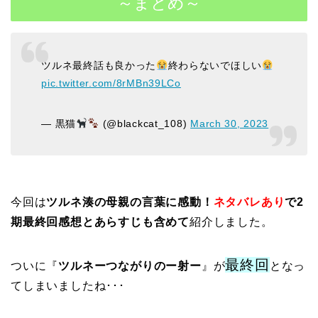
～まとめ～
ツルネ最終話も良かった
終わらないでほしい
pic.twitter.com/8rMBn39LCo
— 黒猫
(@blackcat_108)
March 30, 2023
今回は
ツルネ湊の母親の言葉に感動！
ネタバレあり
で2
期最終回感想とあらすじも含めて
紹介しました。
最終回
ついに
『
ツルネーつながりのー射ー
』
が
となっ
てしまいましたね･･･