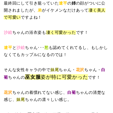
最終回にして引き籠っていた
遼平
の
姉
の顔がついに公
開されましたが、
弟
がイケメンなだけあって
凄く美人
で可愛い
ですよね！
沙絵
ちゃんの浴衣姿も
凄く可愛かった
です！
遼平
と
沙絵
ちゃん･･･
愁
も認めてくれてるし、もしかし
なくてもカップルになるのでは！
そんな女性キャラの中で
妹尾
ちゃん・
花沢
ちゃん・
白
巫女服
姿が特に可愛かった
菊
ちゃんの
です！
花沢
ちゃんの着慣れてない感じ、
白菊
ちゃんの清楚な
感じ、
妹尾
ちゃんの凛々しい感じ。