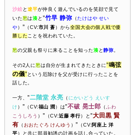
沙絵
と
遼平
が仲良く遊んでいるのを笑顔で見て
”
竹早 静弥
いた
愁
は
湊
と
（
たけはや せい
”
や
）
（CV:
市川 蒼
）から
全国大会の個人戦で優
勝した
ことを祝われていた。
愁
の父親も祭りに来ることを知った
湊
と
静弥
。
”
鳴弦
その2人に
愁
は自分が生まれてきたときに
の儀
”
という厄除けを父が受けに行ったことを
話した。
”
二階堂 永亮
一方、
（
にかいどう えいす
”
”
不破 晃士郎
け
）
（CV:
福山 潤
）は
（
ふわ
”
”
大田黒 賢
こうしろう
）
（CV:
近藤 孝行
）と
有
”
（
おおたぐろ けんゆう
）
（CV:
阿座上 洋
平
）と共に部員勧誘の計画を話し合っていた。