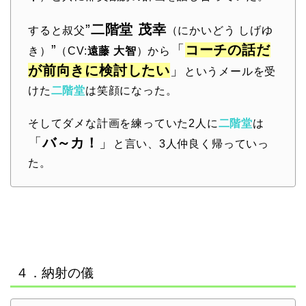
”
二階堂 茂幸
すると叔父
（にかいどう しげゆ
”
「
コーチの話だ
き）
（CV:
遠藤 大智
）から
が前向きに検討したい
」
というメールを受
けた
二階堂
は笑顔になった。
そしてダメな計画を練っていた2人に
二階堂
は
「
バ～カ！
」
と言い、3人仲良く帰っていっ
た。
４．納射の儀