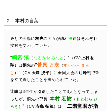
２．本村の言葉
祭りの会場に
桐先
の面々が訪れ
湊
達はそれぞれ
挨拶を交わしていた。
”
鳴宮 湊
”
（
なるみや みなと
）
（CV:
上村 祐
”
菅原 万次
翔
）は
桐先
の
（
すがわら まん
”
じ
）
（CV:
天﨑 滉平
）に全国大会の
辻峰
戦で皆
を立て直したことを褒められていた。
辻峰
は3年生が引退したことで3人となってしま
”
本村 宏樹
ったが、桐先の部長
（
もとむら ひ
”
「
二階堂君が指
ろき
）
（CV:
寺島 拓篤
）は