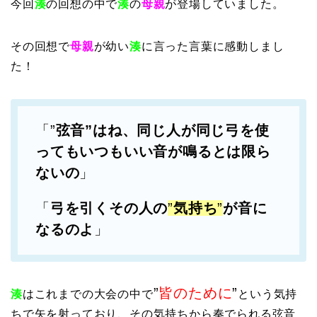
今回
湊
の回想の中で
湊
の
母親
が登場していました。
その回想で
母親
が幼い
湊
に言った言葉に感動しまし
た！
「”
弦音”はね、同じ人が同じ弓を使
ってもいつもいい音が鳴るとは限ら
ないの
」
「
弓を引くその人の
”
気持ち
”
が音に
なるのよ
」
”
皆のために
”
湊
はこれまでの大会の中で
という気持
ちで矢を射っており、その気持ちから奏でられる弦音