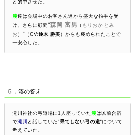
と的中させた。
湊
達は会場中のお客さん達から盛大な拍手を受
”
森岡 富男
け、さらに顧問
（
もりおか とみ
”
お
）
（CV:
鈴木 勝美
）からも褒められたことで
一安心した。
５．湊の答え
滝川神社の弓道場に1人座っていた
湊
は以前合宿
で
滝川
と話していた”
果てしない弓の道
”について
考えていた。