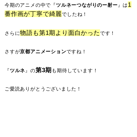
1
今期のアニメの中で
『
ツルネーつながりのー射ー
』は
番作画が丁寧で綺麗
でしたね！
物語も第1期より面白かった
さらに
です！
さすが
京都アニメーション
ですね！
第3期
『
ツルネ
』の
も期待しています！
ご愛読ありがとうございました！