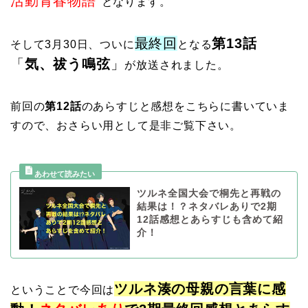
活動青春物語
”
となります。
最終回
第13話
そして3月30日、ついに
となる
「
気、祓う鳴弦
」
が放送されました。
前回の
第12話
のあらすじと感想をこちらに書いていま
すので、おさらい用として是非ご覧下さい。
ツルネ全国大会で桐先と再戦の
結果は！？ネタバレありで2期
12話感想とあらすじも含めて紹
介！
ツルネ湊の母親の言葉に感
ということで今回は