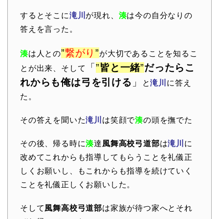
するとそこに
滝川
が現れ、
湊
は今の自分なりの
答えを言った。
”
繋がり
”
湊
は人との
が大切であることを知るこ
「
”
皆と一緒
”
だったらこ
とが出来、そして
れからも俺は弓を引ける
」
と
滝川
に答え
た。
その答えを聞いた
滝川
は笑顔で
湊
の頭を撫でた
その後、帰る時に
湊
達
風舞高校弓道部
は
滝川
に
改めてこれからも指導してもらうことを礼儀正
しくお願いし、もこれからも指導を続けていく
ことを礼儀正しくお願いした。
そして
風舞高校弓道部
は家族が待つ家へとそれ