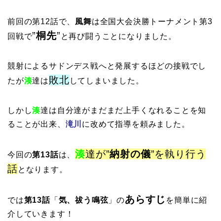
前回の第12話で、
風舞
は全国大会決勝トーナメント第3
”
桐先
”
回戦で
と再び闘うことになりました。
競射によるサドンデス戦へと発展するほどの接戦でし
敗北
たが
湊
達は
してしまいました。
しかし
湊
達は自分達がまだまだ上手くなれることを知
ることが出来、
滝川
に改めて指導を頼みました。
湊
達が”
納射の儀
”を執り行う
今回の
第13話
は、
話
となります。
あらすじ
では
第13話
「
気、祓う鳴弦
」
の
を簡単に紹
介していきます！