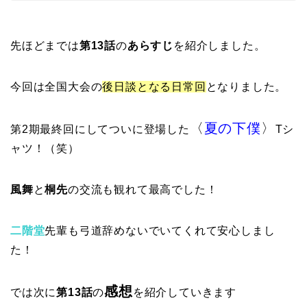
先ほどまでは
第13話
の
あらすじ
を紹介しました。
今回は全国大会の
後日談となる日常回
となりました。
〈
夏の下僕
〉
第2期最終回にしてついに登場した
Tシ
ャツ！（笑）
風舞
と
桐先
の交流も観れて最高でした！
二階堂
先輩も弓道辞めないでいてくれて安心しまし
た！
感想
では次に
第13話
の
を紹介していきます