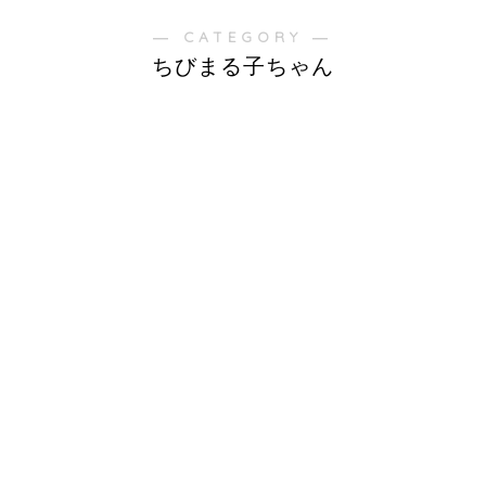
― CATEGORY ―
ちびまる子ちゃん