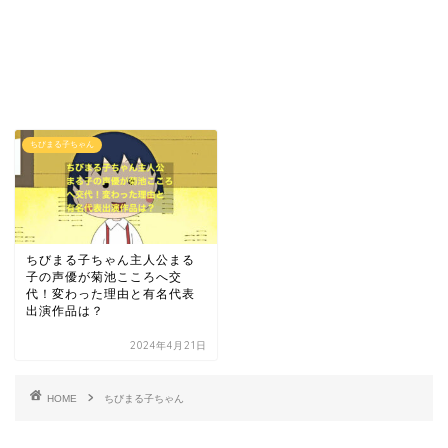
ちびまる子ちゃん
ちびまる子ちゃん主人公まる
子の声優が菊池こころへ交
代！変わった理由と有名代表
出演作品は？
2024年4月21日
HOME
ちびまる子ちゃん