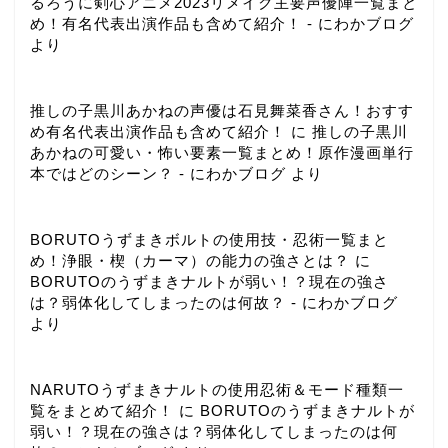
るろうに剣心アニメ2023リメイク主要声優陣一覧まと
め！有名代表出演作品も含めて紹介！ - にわかブログ
より
推しの子黒川あかねの声優は石見舞菜香さん！おすす
め有名代表出演作品も含めて紹介！
に
推しの子黒川
あかねの可愛い・怖い要素一覧まとめ！原作漫画単行
本ではどのシーン？ - にわかブログ
より
BORUTOうずまきボルトの使用技・忍術一覧まと
め！浄眼・楔（カーマ）の能力の強さとは？
に
BORUTOのうずまきナルトが弱い！？現在の強さ
は？弱体化してしまったのは何故？ - にわかブログ
より
NARUTOうずまきナルトの使用忍術＆モード種類一
覧をまとめて紹介！
に
BORUTOのうずまきナルトが
弱い！？現在の強さは？弱体化してしまったのは何