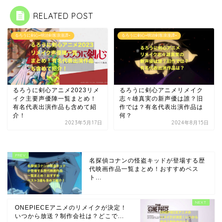
RELATED POST
るろうに剣心ｰ明治剣客浪漫譚ｰ
るろうに剣心ｰ明治剣客浪漫譚ｰ
るろうに剣心アニメ2023リメ
るろうに剣心アニメリメイク
イク主要声優陣一覧まとめ！
志々雄真実の新声優は誰？旧
有名代表出演作品も含めて紹
作では？有名代表出演作品は
介！
何？
2023年5月17日
2024年8月15日
名探偵コナンの怪盗キッドが登場する歴
代映画作品一覧まとめ！おすすめベス
ト...
ONEPIECEアニメのリメイクが決定！
いつから放送？制作会社は？どこで...