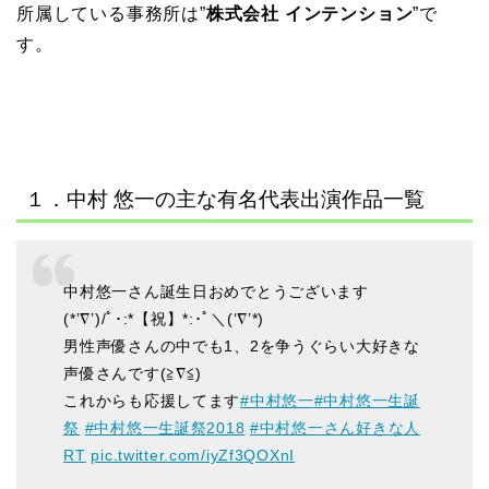
所属している事務所は”
株式会社 インテンション
”で
す。
１．中村 悠一の主な有名代表出演作品一覧
中村悠一さん誕生日おめでとうございます
(*’∇’)/ﾟ･:*【祝】*:･ﾟ＼(‘∇’*)
男性声優さんの中でも1、2を争うぐらい大好きな
声優さんです(≧∇≦)
これからも応援してます
#中村悠一
#中村悠一生誕
祭
#中村悠一生誕祭2018
#中村悠一さん好きな人
RT
pic.twitter.com/iyZf3QOXnI