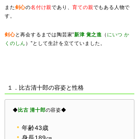
また
剣心
の
名付け親
であり、
育ての親
でもある人物で
す。
剣心
と再会するまでは陶芸家”
新津 覚之進
（
にいつ か
くのしん
）”として生計を立てていました。
１．比古清十郎の容姿と性格
◆
比古 清十郎
の容姿◆
年齢43歳
身長189㎝