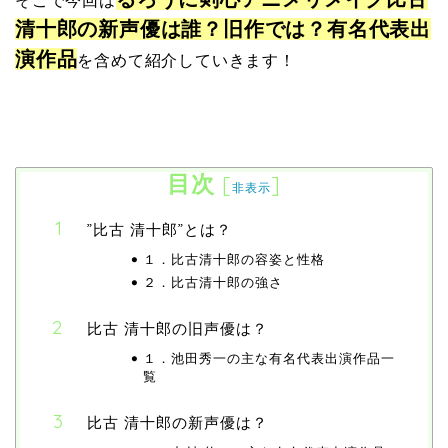
そこで今回は
清十郎の新声優は誰？旧作では？有名代表出
演作品
を含めて紹介していきます！
目次
[
]
非表示
”比古 清十郎”とは？
１．比古清十郎の容姿と性格
２．比古清十郎の強さ
比古 清十郎の旧声優は？
１．池田秀一の主な有名代表出演作品一
覧
比古 清十郎の新声優は？