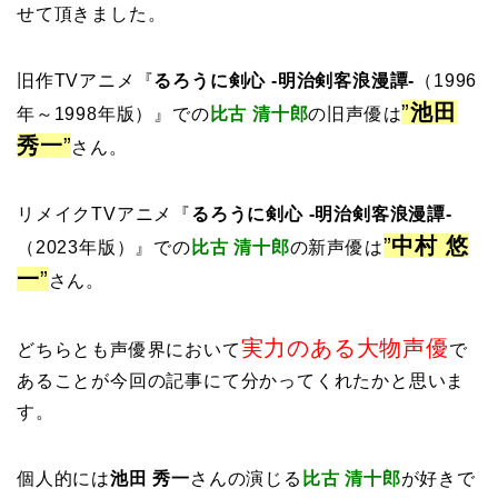
せて頂きました。
旧作TVアニメ『
るろうに剣心 -明治剣客浪漫譚-
（1996
”
池田
年～1998年版）』での
比古 清十郎
の旧声優は
秀一
”
さん。
リメイクTVアニメ『
るろうに剣心 -明治剣客浪漫譚-
”
中村 悠
（2023年版）』での
比古 清十郎
の新声優は
一
”
さん。
実力のある大物声優
どちらとも声優界において
で
あることが今回の記事にて分かってくれたかと思いま
す。
個人的には
池田 秀一
さんの演じる
比古 清十郎
が好きで