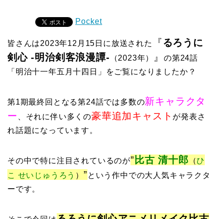
Pocket
『
るろうに
皆さんは2023年12月15日に放送された
剣心 -明治剣客浪漫譚-
』
（2023年）
の第24話
「明治十一年五月十四日」をご覧になりましたか？
新キャラクタ
第1期最終回となる第24話では多数の
ー
豪華追加キャスト
、それに伴い多くの
が発表さ
れ話題になっています。
”
比古 清十郎
その中で特に注目されているのが
（
ひ
”
こ せいじゅうろう
）
という作中での大人気キャラクタ
ーです。
るろうに剣心アニメリメイク比古