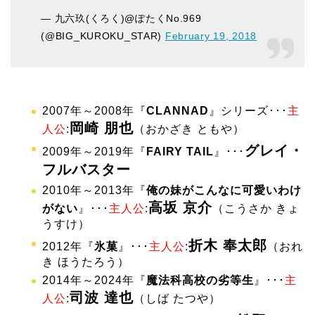
— 九六玖(くろく)@ぽたくNo.969
(@BIG_KUROKU_STAR)
February 19, 2018
2007年～2008年『
CLANNAD
』シリーズ･･･
主
岡崎 朋也
人公
:
（おかざき ともや）
グレイ・
2009年～2019年『
FAIRY TAIL
』･･･
フルバスター
2010年～2013年『
俺の妹がこんなに可愛いわけ
高坂 京介
がない
』･･･
主人公
:
（こうさか きょ
うすけ）
折木 奉太郎
2012年『
氷菓
』･･･
主人公
:
（
おれ
き ほうたろう
）
2014年～2024年『
魔法科高校の劣等生
』･･･
主
司波 達也
人公
:
（しば たつや）