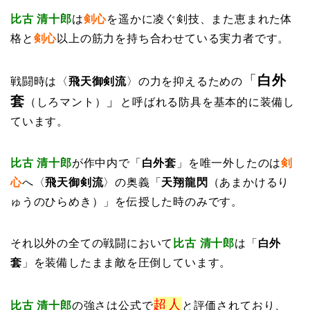
比古 清十郎
は
剣心
を遥かに凌ぐ剣技、また恵まれた体
格と
剣心
以上の筋力を持ち合わせている実力者です。
「
白外
戦闘時は〈
飛天御剣流
〉の力を抑えるための
套
」
（しろマント）
と呼ばれる防具を基本的に装備し
ています。
比古 清十郎
が作中内で「
白外套
」を唯一外したのは
剣
心
へ〈
飛天御剣流
〉の奥義「
天翔龍閃
（あまかけるり
ゅうのひらめき）」を伝授した時のみです。
それ以外の全ての戦闘において
比古 清十郎
は「
白外
套
」を装備したまま敵を圧倒しています。
超人
比古 清十郎
の強さは公式で
と評価されており、