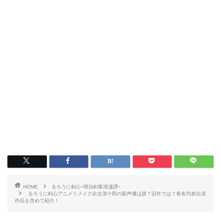
HOME
るろうに剣心ｰ明治剣客浪漫譚ｰ
るろうに剣心アニメリメイク比古清十郎の新声優は誰？旧作では？有名代表出演
作品を含めて紹介！