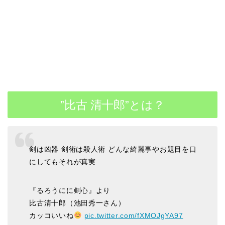
”比古 清十郎”とは？
剣は凶器 剣術は殺人術 どんな綺麗事やお題目を口
にしてもそれが真実
『るろうにに剣心』より
比古清十郎（池田秀一さん）
カッコいいね
pic.twitter.com/fXMOJgYA97