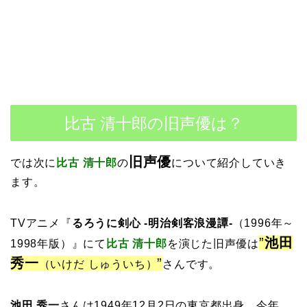
比古 清十郎の旧声優は？
旧声優
では次に
比古 清十郎
の
について紹介していき
ます。
TVアニメ『
るろうに剣心 -明治剣客浪漫譚-
（1996年～
”
池田
1998年版）』にて
比古 清十郎
を演じた旧声優は
秀一
”
（いけだ しゅういち）
さんです。
池田 秀一
さんは1949年12月2日の東京都出身、今年