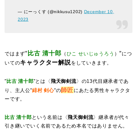
— にーっくす (@nikkusu1202)
December 10,
2023
”
比古 清十郎
”
ではまず
（
ひこ せいじゅうろう
）
につ
キャラクター解説
いての
をしていきます。
”
比古 清十郎
”
とは〈
飛天御剣流
〉の13代目継承者であ
師匠
り、主人公”
緋村 剣心
”の
にあたる男性キャラクタ
ーです。
比古 清十郎
という名前は〈
飛天御剣流
〉継承者が代々
引き継いでいく名前であるため本名ではありません。