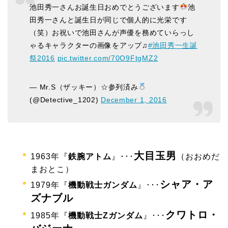
池田秀一さんお誕生日おめでとうございます
池
田秀一さんと誕生日が同じで個人的に光栄です
（笑）お祝いで池田さんが声優を務めていらっし
ゃるキャラクターの画像をアップ♫
#池田秀一生誕
祭2016
pic.twitter.com/70O9FtgMZ2
— Mr.S（ザッキー）☆参列済み
(@Detective_1202)
December 1, 2016
大目玉男
1963年『
鉄腕アトム
』･･･
（おおめだ
まおとこ）
シャア・ア
1979年『
機動戦士ガンダム
』･･･
ズナブル
クワトロ・
1985年『
機動戦士Zガンダム
』･･･