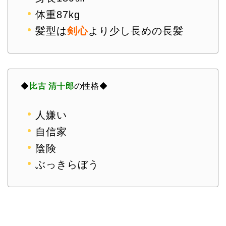
体重87kg
髪型は
剣心
より少し長めの長髪
◆
比古 清十郎
の性格◆
人嫌い
自信家
陰険
ぶっきらぼう