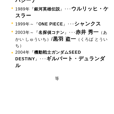
バジーナ
ウルリッヒ・ケ
1989年『
銀河英雄伝説
』･･･
スラー
シャンクス
1999年～『
ONE PIECE
』･･･
赤井 秀一
2003年～『
名探偵コナン
』･･･
（あ
/
黒羽 盗一
かい しゅういち）
（くろば とうい
ち）
2004年『
機動戦士ガンダムSEED
ギルバート・デュランダ
DESTINY
』･･･
ル
等