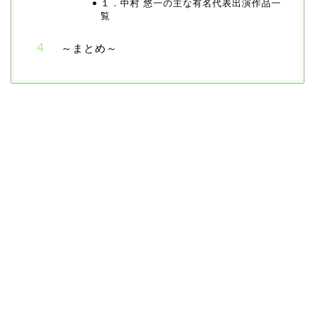
１．中村 悠一の主な有名代表出演作品一
覧
～まとめ～