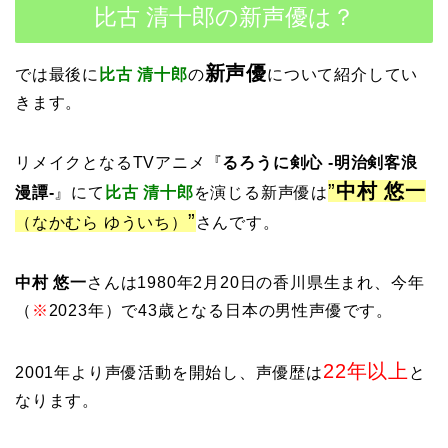
比古 清十郎の新声優は？
新声優
では最後に
比古 清十郎
の
について紹介してい
きます。
リメイクとなるTVアニメ『
るろうに剣心 -明治剣客浪
”
中村 悠一
漫譚-
』にて
比古 清十郎
を演じる新声優は
”
（なかむら ゆういち）
さんです。
中村 悠一
さんは1980年2月20日の香川県生まれ、今年
（
※
2023年）で43歳となる日本の男性声優です。
22年以上
2001年より声優活動を開始し、声優歴は
と
なります。