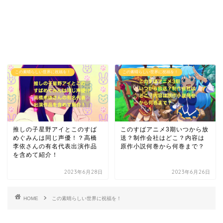
この素晴らしい世界に祝福を！
この素晴らしい世界に祝福を！
推しの子星野アイとこのすば
このすばアニメ3期いつから放
めぐみんは同じ声優！？高橋
送？制作会社はどこ？内容は
李依さんの有名代表出演作品
原作小説何巻から何巻まで？
を含めて紹介！
2023年6月28日
2023年6月26日
HOME
この素晴らしい世界に祝福を！