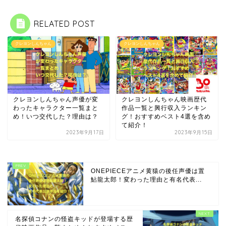
RELATED POST
クレヨンしんちゃん
クレヨンしんちゃん
クレヨンしんちゃん声優が変
クレヨンしんちゃん映画歴代
わったキャラクター一覧まと
作品一覧と興行収入ランキン
め！いつ交代した？理由は？
グ！おすすめベスト4選を含め
て紹介！
2023年9月17日
2023年9月15日
ONEPIECEアニメ黄猿の後任声優は置
鮎龍太郎！変わった理由と有名代表...
名探偵コナンの怪盗キッドが登場する歴