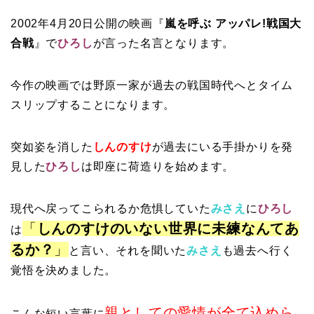
2002年4月20日公開の映画『
嵐を呼ぶ アッパレ!戦国大
合戦
』で
ひろし
が言った名言となります。
今作の映画では野原一家が過去の戦国時代へとタイム
スリップすることになります。
突如姿を消した
しんのすけ
が過去にいる手掛かりを発
見した
ひろし
は即座に荷造りを始めます。
現代へ戻ってこられるか危惧していた
みさえ
に
ひろし
「
しんのすけのいない世界に未練なんてあ
は
るか？
」
と言い、それを聞いた
みさえ
も過去へ行く
覚悟を決めました。
親としての愛情が全て込めら
こんな短い言葉に