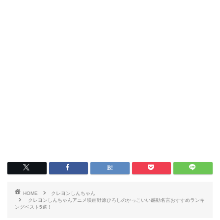
HOME
クレヨンしんちゃん
クレヨンしんちゃんアニメ映画野原ひろしのかっこいい感動名言おすすめランキ
ングベスト5選！