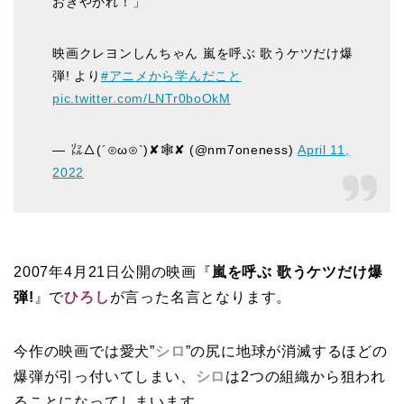
おきやがれ！」
映画クレヨンしんちゃん 嵐を呼ぶ 歌うケツだけ爆
弾! より
#アニメから学んだこと
pic.twitter.com/LNTr0boOkM
— ㍑△(´⊙ω⊙`)✘🕸✘ (@nm7oneness)
April 11,
2022
2007年4月21日公開の映画
『
嵐を呼ぶ 歌うケツだけ爆
弾!
』で
ひろし
が言った名言となります。
今作の映画では愛犬”
シロ
”の尻に地球が消滅するほどの
爆弾が引っ付いてしまい、
シロ
は2つの組織から狙われ
ることになってしまいます。