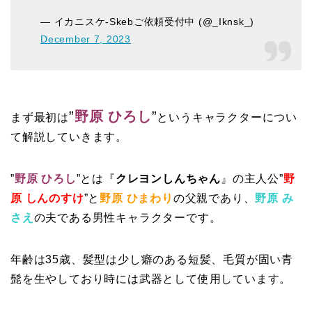
— イカニスケ-Skebご依頼受付中 (@_Iknsk_)
December 7, 2023
”
野原 ひろし
”
まず最初は
というキャラクターについ
て解説していきます。
”
野原 ひろし
”とは『
クレヨンしんちゃん
』の主人公”
野
原 しんのすけ
”と
野原 ひまわり
の父親であり、
野原 み
さえ
の夫である男性キャラクターです。
年齢は35歳、髪型は少し癖のある短髪、毛質が固い青
髭を生やしており時には武器として使用しています。