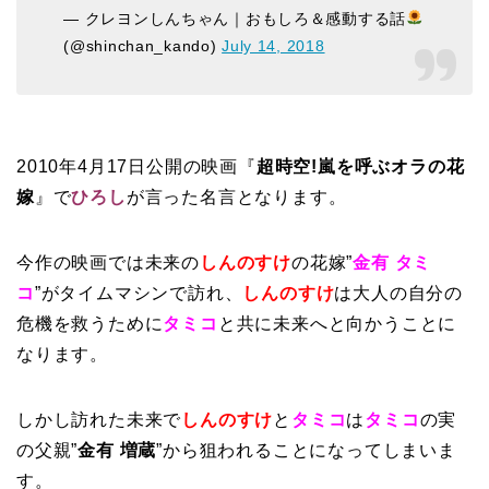
— クレヨンしんちゃん｜おもしろ＆感動する話
(@shinchan_kando)
July 14, 2018
2010年4月17日公開の映画『
超時空!嵐を呼ぶオラの花
嫁
』で
ひろし
が言った名言となります。
今作の映画では未来の
しんのすけ
の花嫁”
金有 タミ
コ
”がタイムマシンで訪れ、
しんのすけ
は大人の自分の
危機を救うために
タミコ
と共に未来へと向かうことに
なります。
しかし訪れた未来で
しんのすけ
と
タミコ
は
タミコ
の実
の父親”
金有 増蔵
”から狙われることになってしまいま
す。