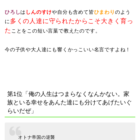
ひろし
は
しんのすけ
や自分も含めて皆
ひまわり
のよう
多くの人達に守られたからこそ大きく育っ
に
た
ことをこの短い言葉で教えたのです。
今の子供や大人達にも響くかっこいい名言ですよね！
第1位「俺の人生はつまらなくなんかない。家
族といる幸せをあんた達にも分けてあげたいぐ
らいだぜ」
オトナ帝国の逆襲