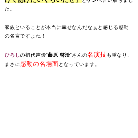
と
ケン
へ言い放ちまし
た。
家族といることが本当に幸せなんだなぁと感じる感動
の名言ですよね！
名演技
ひろし
の初代声優”
藤原 啓治
”さんの
も重なり、
感動の名場面
まさに
となっています。