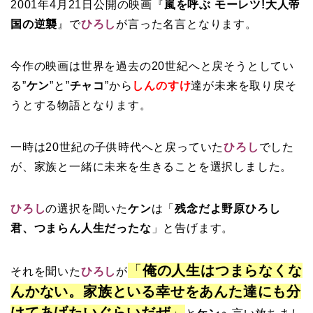
2001年4月21日公開の映画『
嵐を呼ぶ モーレツ!大人帝
国の逆襲
』
で
ひろし
が言った名言となります。
今作の映画は世界を過去の20世紀へと戻そうとしてい
る”
ケン
”と”
チャコ
”から
しんのすけ
達が未来を取り戻そ
うとする物語となります。
一時は20世紀の子供時代へと戻っていた
ひろし
でした
が、家族と一緒に未来を生きることを選択しました。
ひろし
の選択を聞いた
ケン
は「
残念だよ野原ひろし
君、つまらん人生だったな
」と告げます。
「
俺の人生はつまらなくな
それを聞いた
ひろし
が
んかない。家族といる幸せをあんた達にも分
けてあげたいぐらいだぜ
」