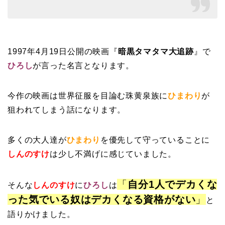
1997年4月19日公開の映画『
暗黒タマタマ大追跡
』
で
ひろし
が言った名言となります。
今作の映画は世界征服を目論む珠黄泉族に
ひまわり
が
狙われてしまう話になります。
多くの大人達が
ひまわり
を優先して守っていることに
しんのすけ
は少し不満げに感じていました。
「
自分1人でデカくな
そんな
しんのすけ
に
ひろし
は
った気でいる奴はデカくなる資格がない
」
と
語りかけました。