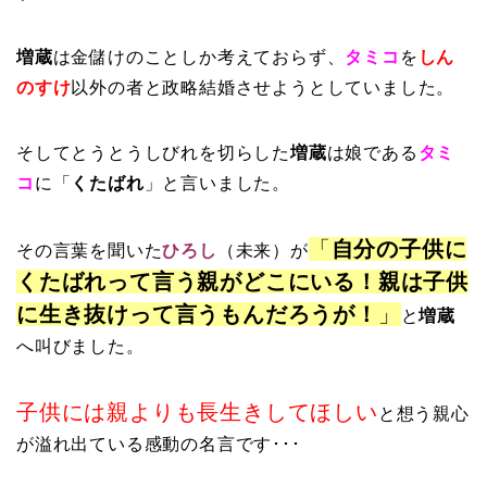
増蔵
は金儲けのことしか考えておらず、
タミコ
を
しん
のすけ
以外の者と政略結婚させようとしていました。
そしてとうとうしびれを切らした
増蔵
は娘である
タミ
コ
に「
くたばれ
」と言いました。
「
自分の子供に
その言葉を聞いた
ひろし
（未来）が
くたばれって言う親がどこにいる！親は子供
に生き抜けって言うもんだろうが！
」
と
増蔵
へ叫びました。
子供には親よりも長生きしてほしい
と想う親心
が溢れ出ている感動の名言です･･･