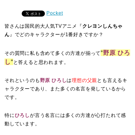
Pocket
皆さんは国民的大人気TVアニメ『
クレヨンしんちゃ
ん
』でどのキャラクターが1番好きですか？
”
野原 ひろ
その質問に私も含めて多くの方達が揃って
し
”
と答えると思われます。
それというのも
野原 ひろし
は
理想の父親
とも言えるキ
ャラクターであり、また多くの名言を発しているから
です。
特に
ひろし
が言う名言には多くの方達が心打たれて感
動しています。