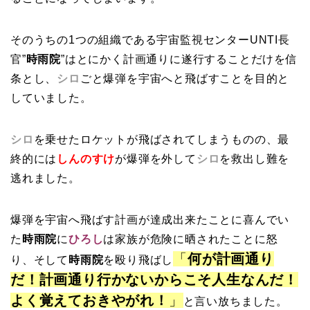
そのうちの1つの組織である宇宙監視センターUNTI長
官”
時雨院
”はとにかく計画通りに遂行することだけを信
条とし、
シロ
ごと爆弾を宇宙へと飛ばすことを目的と
していました。
シロ
を乗せたロケットが飛ばされてしまうものの、最
終的には
しんのすけ
が爆弾を外して
シロ
を救出し難を
逃れました。
爆弾を宇宙へ飛ばす計画が達成出来たことに喜んでい
た
時雨院
に
ひろし
は家族が危険に晒されたことに怒
「
何が計画通り
り、そして
時雨院
を殴り飛ばし
だ！計画通り行かないからこそ人生なんだ！
よく覚えておきやがれ！
」
と言い放ちました。