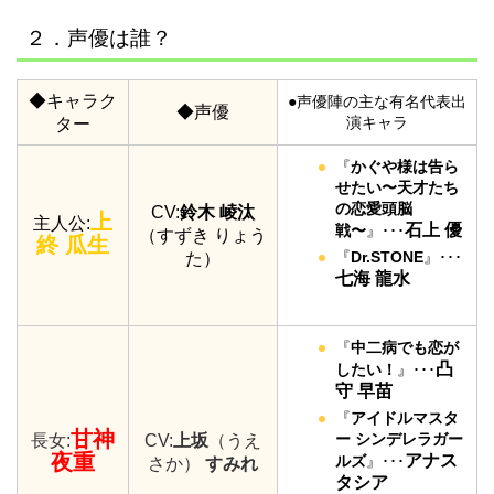
２．声優は誰？
◆キャラク
●声優陣の主な有名代表出
◆声優
演キャラ
ター
『
かぐや様は告ら
せたい〜天才たち
の恋愛頭脳
CV:
鈴木 崚汰
上
主人公:
石上 優
戦〜
』･･･
（すずき りょう
終 瓜生
『
Dr.STONE
』･･･
た）
七海 龍水
『
中二病でも恋が
凸
したい！
』･･･
守 早苗
『
アイドルマスタ
甘神
ー シンデレラガー
長女:
CV:
上坂
（うえ
夜重
アナス
ルズ
』･･･
さか）
すみれ
タシア