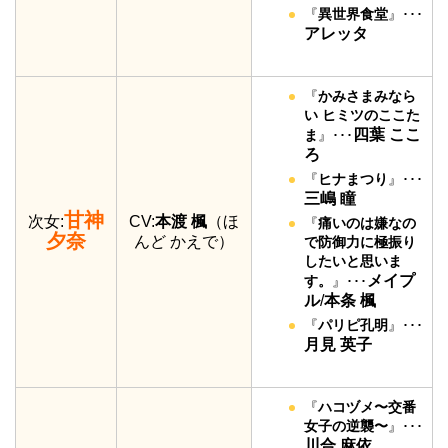
『
異世界食堂
』･･･
アレッタ
『
かみさまみなら
い ヒミツのここた
四葉 ここ
ま
』･･･
ろ
『
ヒナまつり
』･･･
三嶋 瞳
甘神
次女:
CV:
本渡 楓
（ほ
『
痛いのは嫌なの
夕奈
んど かえで）
で防御力に極振り
したいと思いま
メイプ
す。
』･･･
ル
/
本条 楓
『
パリピ孔明
』･･･
月見 英子
『
ハコヅメ〜交番
女子の逆襲〜
』･･･
川合 麻依