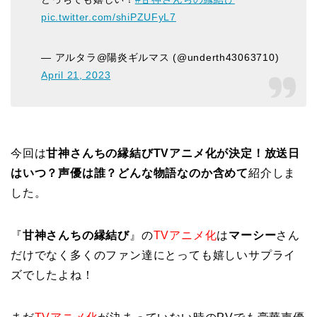
pic.twitter.com/shiPZUFyL7
— アルタラ@陽炎ギルマス (@underth43063710)
April 21, 2023
今回は
甘神さんちの縁結びTVアニメ化が決定！放送日
はいつ？声優は誰？どんな物語なのか含めて
紹介しま
した。
『
甘神さんちの縁結び
』の
TVアニメ化
は
マーシー
さん
だけでなく多くのファン達にとっても嬉しいサプライ
ズでしたよね！