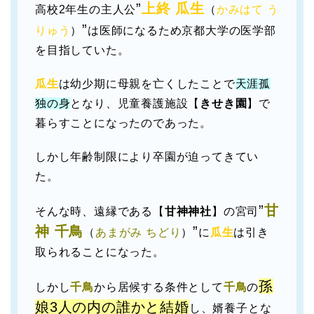
”
上終 瓜生
高校2年生の主人公
（
かみはて う
”
りゅう
）
は医師になるため京都大学の医学部
を目指していた。
瓜生
は幼少期に母親を亡くしたことで
天涯孤
独の身
となり、児童養護施設【
きせき園
】で
暮らすことになったのであった。
しかし年齢制限により卒園が迫ってきてい
た。
”
甘
そんな時、遠縁である【
甘神神社
】の宮司
神 千鳥
”
（
あまがみ ちどり
）
に
瓜生
は引き
取られることになった。
孫
しかし
千鳥
から居候する条件として
千鳥
の
娘3人の内の誰かと結婚
し、婿養子とな