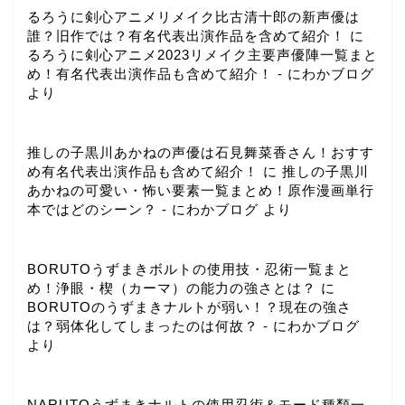
るろうに剣心アニメリメイク比古清十郎の新声優は
誰？旧作では？有名代表出演作品を含めて紹介！
に
るろうに剣心アニメ2023リメイク主要声優陣一覧まと
め！有名代表出演作品も含めて紹介！ - にわかブログ
より
推しの子黒川あかねの声優は石見舞菜香さん！おすす
め有名代表出演作品も含めて紹介！
に
推しの子黒川
あかねの可愛い・怖い要素一覧まとめ！原作漫画単行
本ではどのシーン？ - にわかブログ
より
BORUTOうずまきボルトの使用技・忍術一覧まと
め！浄眼・楔（カーマ）の能力の強さとは？
に
BORUTOのうずまきナルトが弱い！？現在の強さ
は？弱体化してしまったのは何故？ - にわかブログ
より
NARUTOうずまきナルトの使用忍術＆モード種類一