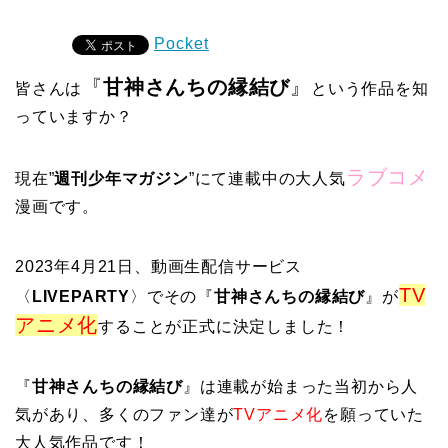
Pocket
『
甘神さんちの縁結び
』
皆さんは
という作品を知
っていますか？
ラブコメ
現在”
週刊少年マガジン
”にて連載中の大人気
漫画です。
2023年4月21日、動画生配信サービス
TV
〈
LIVEPARTY
〉でその『
甘神さんちの縁結び
』が
アニメ化
することが正式に決定しました！
『
甘神さんちの縁結び
』は連載が始まった当初から人
気があり、多くのファン達が
TVアニメ化
を願っていた
大人気作品です！