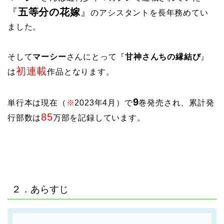
『
五等分の花嫁
』
のアシスタントを長年務めてい
ました。
そして
マーシー
さんにとって『
甘神さんちの縁結び
』
初連載
は
作品となります。
9
単行本は現在（
※
2023年4月）で
巻発売され、累計発
85
行部数は
万部を記録しています。
２．あらすじ