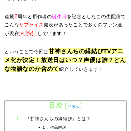
2
連載
周年と原作者の
誕生日
を記念としたこの生配信で
こんな
サプライズ
発表があったことで多くのファン達
大熱狂
が現在
しています！
甘神さんちの縁結びTVアニ
ということで今回は
メ化が決定！放送日はいつ？声優は誰？どん
な物語なのか含めて
紹介していきます！
目次
[
]
非表示
『甘神さんちの縁結び』とは？
１．作品解説