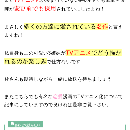
まだ
TVアニメ化
が決まっていない時のPVでも豪華声優
変更前でも採用
陣が
されていましたよね！
多くの方達に愛されている
名作
まさしく
と言え
ますね！
TVアニメ
でどう描か
私自身もこの可愛い3姉妹が
れるのか楽しみ
で仕方ないです！
皆さんも期待しながら一緒に放送を待ちましょう！
またこちらでも有名な
恋愛
漫画のTVアニメ化について
記事にしていますので良ければ是非ご覧下さい。