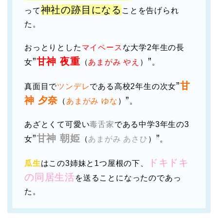
神社の跡目になる
って
ことを告げられ
た。
おっとりとした
マイペース
な大学2年生の長
”
甘神 夜重
”
女
（
あまがみ やえ
）
。
”
甘
真面目で
ツンデレ
である高校2年生の次女
神 夕奈
”
（
あまがみ ゆな
）
。
あざとくて可愛い
毒舌家
である中学3年生の3
”
甘神 朝姫
”
女
（
あまがみ あさひ
）
。
ドキドキ
瓜生
はこの3姉妹と1つ屋根の下、
の同居生活
を送ることになったのであっ
た。