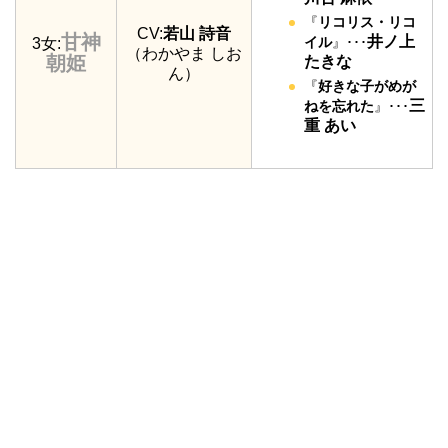
『
リコリス・リコ
CV:
若山 詩音
甘神
井ノ上
イル
』･･･
3女:
（わかやま しお
朝姫
たきな
ん）
『
好きな子がめが
三
ねを忘れた
』･･･
重 あい