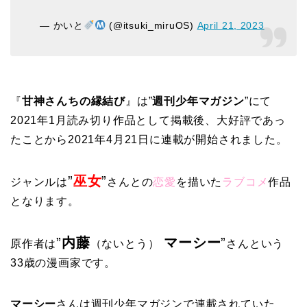
— かいと
(@itsuki_miruOS)
April 21, 2023
『
甘神さんちの縁結び
』は”
週刊少年マガジン
”にて
2021年1月読み切り作品として掲載後、大好評であっ
たことから2021年4月21日に連載が開始されました。
”
巫女
”
ジャンルは
さんとの
恋愛
を描いた
ラブコメ
作品
となります。
”
内藤
マーシー
”
原作者は
（ないとう）
さんという
33歳の漫画家です。
マーシー
さんは週刊少年マガジンで連載されていた