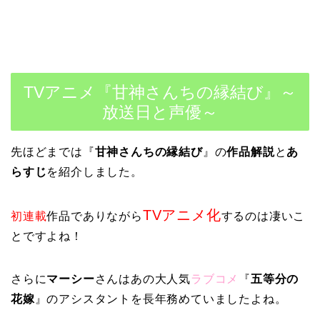
TVアニメ『甘神さんちの縁結び』～
放送日と声優～
先ほどまでは『
甘神さんちの縁結び
』の
作品解説
と
あ
らすじ
を紹介しました。
TVアニメ化
初連載
作品でありながら
するのは凄いこ
とですよね！
さらに
マーシー
さんはあの大人気
ラブコメ
『
五等分の
花嫁
』のアシスタントを長年務めていましたよね。