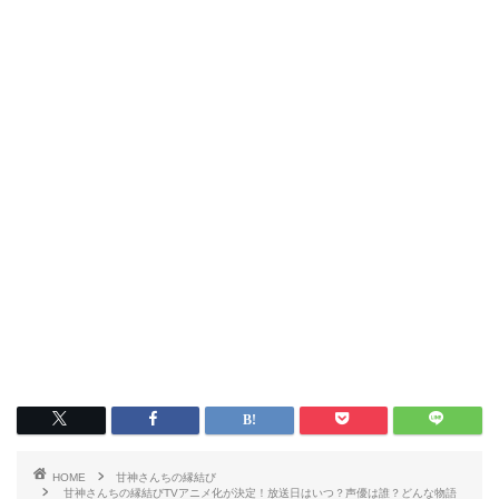
HOME
甘神さんちの縁結び
甘神さんちの縁結びTVアニメ化が決定！放送日はいつ？声優は誰？どんな物語