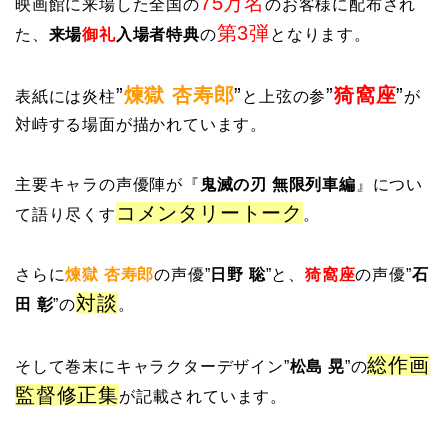
75万名
映画館に来場した全国の
のお客様に配布され
第3弾
た、
来場
御礼
入場者特典
の
となります。
”
煉獄 杏寿郎
”
”
猗窩座
”
表紙には炎柱
と上弦の参
が
対峙する場面が描かれています。
主要キャラの声優陣が『
鬼滅の刃 無限列車編
』につい
コメンタリートーク
て語り尽くす
。
さらに
煉獄 杏寿郎
の声優”
日野 聡
”と、
猗窩座
の声優”
石
対談
田 彰
”の
。
総作画
そして巻末にキャラクターデザイン”
松島 晃
”の
監督修正集
が記載されています。