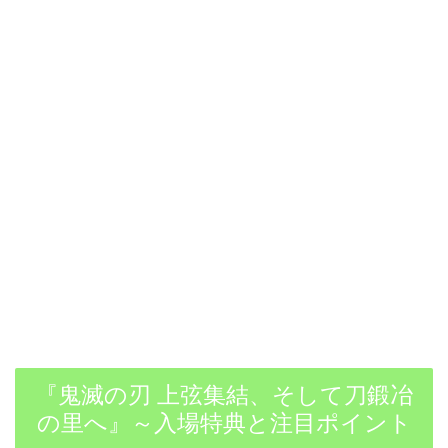
『鬼滅の刃 上弦集結、そして刀鍛冶
の里へ』～入場特典と注目ポイント