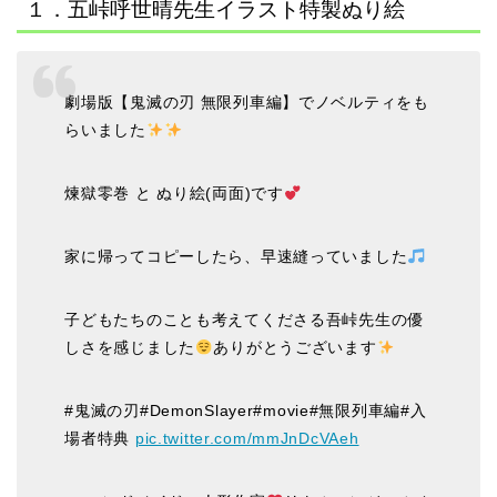
１．五峠呼世晴先生イラスト特製ぬり絵
劇場版【鬼滅の刃 無限列車編】でノベルティをも
らいました
煉獄零巻 と ぬり絵(両面)です
家に帰ってコピーしたら、早速縫っていました
子どもたちのことも考えてくださる吾峠先生の優
しさを感じました
ありがとうございます
#鬼滅の刃#DemonSlayer#movie#無限列車編#入
場者特典
pic.twitter.com/mmJnDcVAeh