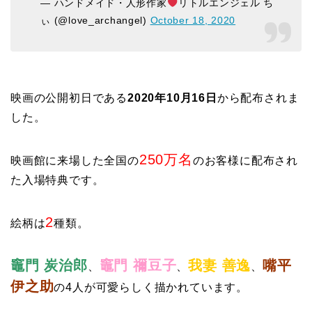
— ハンドメイド・人形作家
リトルエンジェル ち
ぃ (@love_archangel)
October 18, 2020
映画の公開初日である
2020年10月16日
から配布されま
した。
250万名
映画館に来場した全国の
のお客様に配布され
た入場特典です。
2
絵柄は
種類。
竈門 炭治郎
竈門 禰豆子
我妻 善逸
嘴平
、
、
、
伊之助
の4人が可愛らしく描かれています。