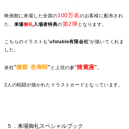
100万名
映画館に来場した全国の
のお客様に配布され
第2弾
た、
来場
御礼
入場者特典
の
となります。
こちらのイラストも”
ufotable有限会社
”が描いてくれま
した。
”
煉獄 杏寿郎
”
”
猗窩座
”
炎柱
と上弦の参
。
2人の戦闘が描かれたイラストカードとなっています。
５．来場御礼スペシャルブック