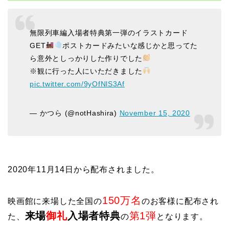
無限列車編入場者特典第一弾のイラストカード
GET
ポストカードみたいな感じかと思ってた
ら意外としっかりした作りでした
※観に行った人にいただきました
pic.twitter.com/9yOfNlS3Af
— かつら (@notHashira)
November 15, 2020
2020年11月14日から配布されました。
150万名
映画館に来場した全国の
のお客様に配布され
来場
御礼
入場者特典
第1弾
た、
の
となります。