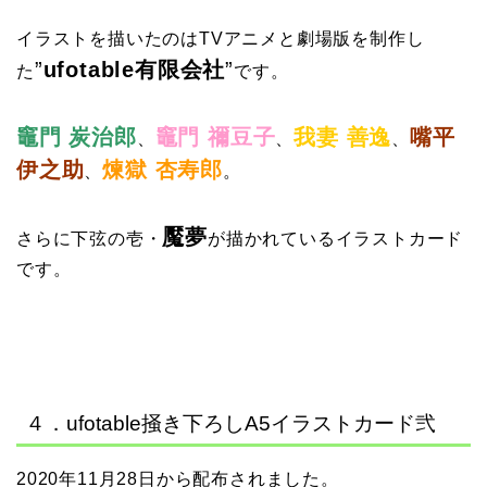
イラストを描いたのはTVアニメと劇場版を制作し
”
ufotable有限会社
”
た
です。
竈門 炭治郎
竈門 禰豆子
我妻 善逸
嘴平
、
、
、
伊之助
煉獄 杏寿郎
、
。
魘夢
さらに下弦の壱・
が描かれているイラストカード
です。
４．ufotable掻き下ろしA5イラストカード弐
2020年11月28日から配布されました。