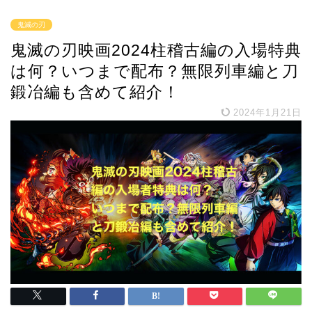
鬼滅の刃
鬼滅の刃映画2024柱稽古編の入場特典
は何？いつまで配布？無限列車編と刀
鍛冶編も含めて紹介！
2024年1月21日