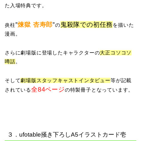
た入場特典です。
”
煉獄 杏寿郎
”
鬼殺隊での初任務
炎柱
の
を描いた
漫画。
さらに劇場版に登場したキャラクターの
大正コソコソ
噂話
。
そして
劇場版スタッフキャストインタビュー
等が記載
全84ページ
されている
の特製冊子となっています。
３．ufotable掻き下ろしA5イラストカード壱