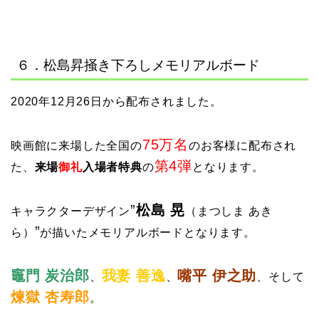
６．松島昇掻き下ろしメモリアルボード
2020年12月26日から配布されました。
75万名
映画館に来場した全国の
のお客様に配布され
第4弾
た、
来場
御礼
入場者特典
の
となります。
”
松島 晃
キャラクターデザイン
（まつしま あき
”
ら）
が描いたメモリアルボードとなります。
竈門 炭治郎
我妻 善逸
嘴平 伊之助
、
、
、そして
煉獄 杏寿郎
。