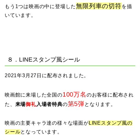
無限列車の切符
もう1つは映画の中に登場した
を描
いています。
８．LINEスタンプ風シール
2021年3月27日に配布されました。
100万名
映画館に来場した全国の
のお客様に配布され
第5弾
た、
来場
御礼
入場者特典
の
となります。
映画の主要キャラ達の様々な場面が
LINEスタンプ風の
シール
となっています。