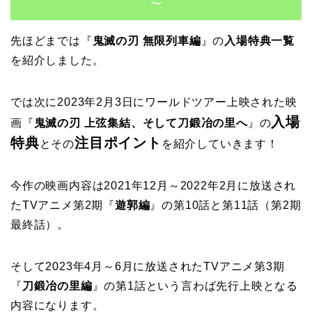
～
先ほどまでは『
鬼滅の刃 無限列車編
』の
入場特典一覧
を紹介しました。
では次に2023年2月3日にワールドツアー上映された映
入場
画『
鬼滅の刃 上弦集結、そして刀鍛冶の里へ
』の
特典
注目ポイント
とその
を紹介していきます！
今作の映画内容は2021年12月～2022年2月に放送され
たTVアニメ第2期『
遊郭編
』の第10話と第11話（第2期
最終話）。
そして2023年4月～6月に放送されたTVアニメ第3期
『
刀鍛冶の里編
』の第1話という言わば先行上映となる
内容になります。