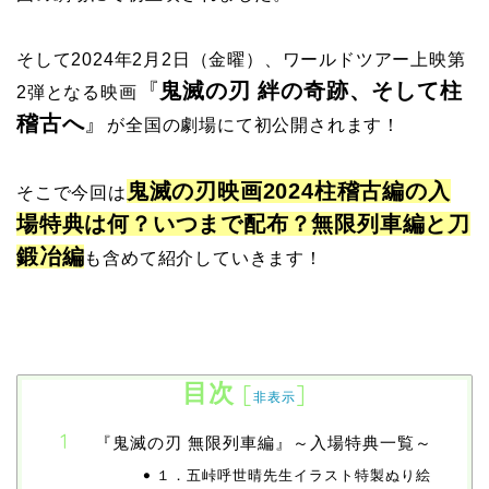
そして2024年2月2日（金曜）、ワールドツアー上映第
『
鬼滅の刃 絆の奇跡、そして柱
2弾となる映画
稽古へ
』
が全国の劇場にて初公開されます！
鬼滅の刃映画2024柱稽古編の入
そこで今回は
場特典は何？いつまで配布？無限列車編と刀
鍛冶編
も含めて紹介
していきます！
目次
[
]
非表示
『鬼滅の刃 無限列車編』～入場特典一覧～
１．五峠呼世晴先生イラスト特製ぬり絵