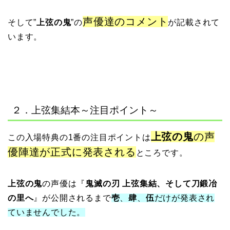
声優達のコメント
そして”
上弦の鬼
”の
が記載されて
います。
２．上弦集結本～注目ポイント～
上弦の鬼
の声
この入場特典の1番の注目ポイントは
優陣達が正式に発表される
ところです。
上弦の鬼
の声優は『
鬼滅の刃 上弦集結、そして刀鍛冶
の里へ
』が公開されるまで
壱
、
肆
、
伍
だけが発表され
ていませんでした。