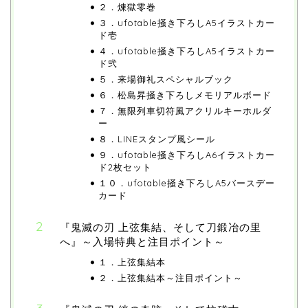
２．煉獄零巻
３．ufotable掻き下ろしA5イラストカー
ド壱
４．ufotable掻き下ろしA5イラストカー
ド弐
５．来場御礼スペシャルブック
６．松島昇掻き下ろしメモリアルボード
７．無限列車切符風アクリルキーホルダ
ー
８．LINEスタンプ風シール
９．ufotable掻き下ろしA6イラストカー
ド2枚セット
１０．ufotable掻き下ろしA5バースデー
カード
『鬼滅の刃 上弦集結、そして刀鍛冶の里
へ』～入場特典と注目ポイント～
１．上弦集結本
２．上弦集結本～注目ポイント～