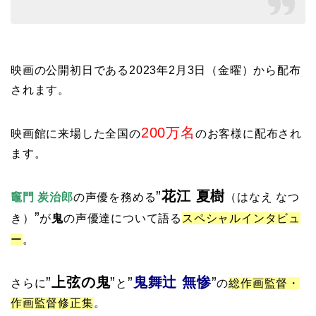
映画の公開初日である2023年2月3日（金曜）から配布
されます。
200万名
映画館に来場した全国の
のお客様に配布され
ます。
”
花江 夏樹
竈門 炭治郎
の声優を務める
（はなえ なつ
”
き）
が
鬼
の声優達について語る
スペシャルインタビュ
ー
。
”
上弦の鬼
”
”
鬼舞辻 無惨
”
さらに
と
の
総作画監督・
作画監督修正集
。