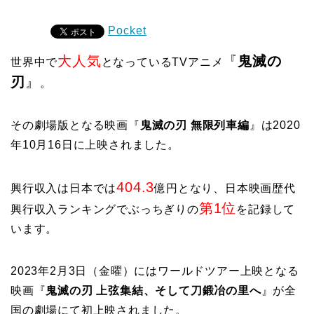
Pocket
大人気
『
鬼滅の
世界中で
となっているTVアニメ
刃
』
。
その劇場版となる映画
『
鬼滅の刃 無限列車編
』
は2020
年10月16日に上映されました。
404.3
興行収入は日本では
億円となり、日本映画歴代
第1位
興行収入ランキングでぶっちぎりの
を記録して
います。
2023年2月3日（金曜）にはワールドツアー上映となる
映画
『
鬼滅の刃 上弦集結、そして刀鍛冶の里へ
』
が全
国の劇場にて初上映されました。