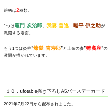
2
絵柄は
種類。
竈門 炭治郎
我妻 善逸
嘴平 伊之助
1つは
、
、
が
戦闘する場面。
”
煉獄 杏寿郎
”
”
猗窩座
”
もう1つは炎柱
と上弦の参
の
激闘が描かれています。
１０．ufotable掻き下ろしA5バースデーカード
2021年7月22日から配布されました。