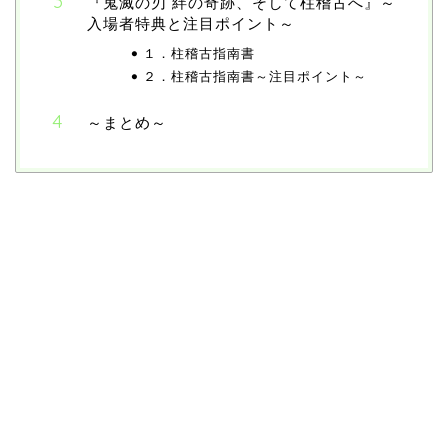
『鬼滅の刃 絆の奇跡、そして柱稽古へ』～
入場者特典と注目ポイント～
１．柱稽古指南書
２．柱稽古指南書～注目ポイント～
～まとめ～