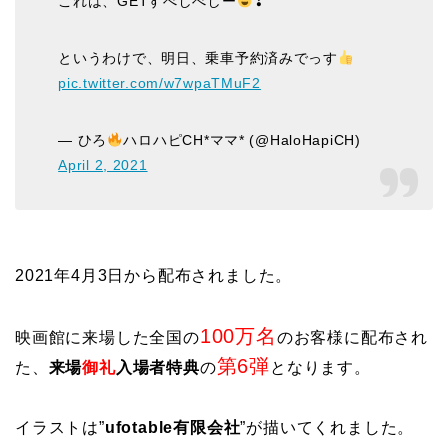
これは、GETすべしべしー
❣
というわけで、明日、乗車予約済みでっす
pic.twitter.com/w7wpaTMuF2
— ひろ
ハロハピCH*ママ* (@HaloHapiCH)
April 2, 2021
2021年4月3日から配布されました。
100万名
映画館に来場した全国の
のお客様に配布され
第6弾
た、
来場
御礼
入場者特典
の
となります。
イラストは”
ufotable有限会社
”が描いてくれました。