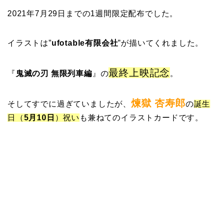
2021年7月29日までの1週間限定配布でした。
イラストは”
ufotable有限会社
”が描いてくれました。
最終上映記念
『
鬼滅の刃 無限列車編
』の
。
煉獄 杏寿郎
そしてすでに過ぎていましたが、
の
誕生
日（
5月10日
）祝い
も兼ねてのイラストカードです。