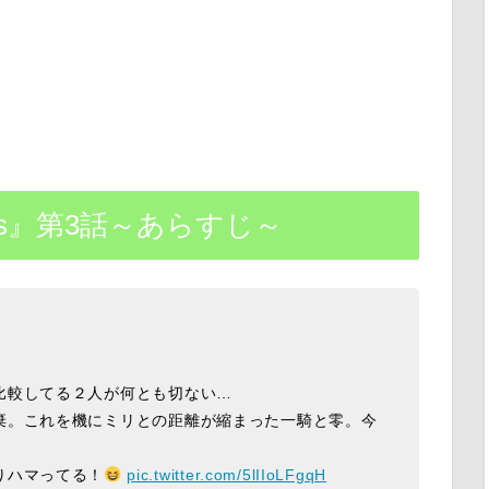
dies』第3話～あらすじ～
比較してる２人が何とも切ない…
棄。これを機にミリとの距離が縮まった一騎と零。今
りハマってる！
pic.twitter.com/5lIIoLFgqH