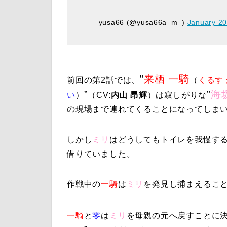
— yusa66 (@yusa66a_m_)
January 20
”
来栖 一騎
前回の
第2話
では、
（
くるす
”
”
海
い
）
（CV:
内山 昂輝
）は寂しがりな
の現場まで連れてくることになってしま
しかし
ミリ
はどうしてもトイレを我慢す
借りていました。
作戦中の
一騎
は
ミリ
を発見し捕まえるこ
一騎
と
零
は
ミリ
を母親の元へ戻すことに