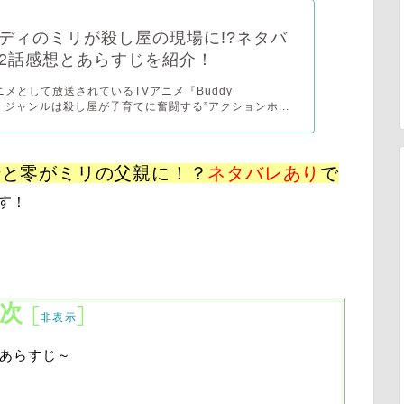
ディのミリが殺し屋の現場に!?ネタバ
2話感想とあらすじを紹介！
アニメとして放送されているTVアニメ『Buddy
』。 ジャンルは殺し屋が子育てに奮闘する”アクションホ...
騎と零がミリの父親に！？
ネタバレあり
で
す！
次
[
]
非表示
話～あらすじ～