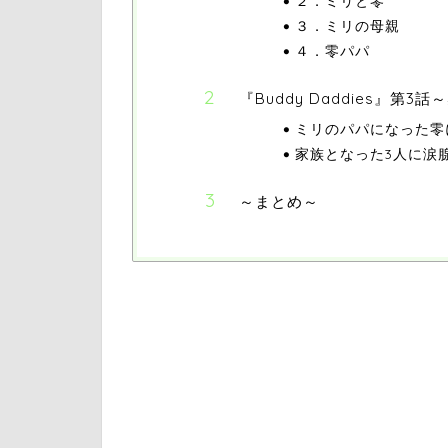
２．ミリと零
３．ミリの母親
４．零パパ
『Buddy Daddies』第3
ミリのパパになった零
家族となった3人に涙
～まとめ～