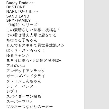
Buddy Daddies
Dr.STONE
NARUTO-ナルト-
SAND LAND
SPY×FAMILY
〈物語〉シリーズ
この素晴らしい世界に祝福を！
その着せ替え人形は恋をする
ちびまる子ちゃん
とんでもスキルで異世界放浪メシ
ぼっち・ざ・ろっく！
ゆるキャン△
るろうに剣心ｰ明治剣客浪漫譚ｰ
アオのハコ
アンデッドアンラック
ガールズバンドクライ
クレヨンしんちゃん
シティーハンター
ジブリ
スパイダーマン映画
スーパーマリオ
ツルネーつながりのー射ー