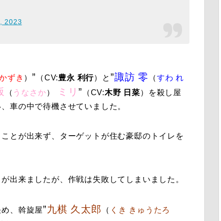
, 2023
”
”
諏訪 零
 かずき
）
（CV:
豊永 利行
）と
（
すわ れ
坂
ミリ
”
（
うなさか
）
（CV:
木野 日菜
）
を殺し屋
い、車の中で待機させていました。
ることが出来ず、ターゲットが住む豪邸のトイレを
とが出来ましたが、作戦は失敗してしまいました。
”
九棋 久太郎
決め、斡旋屋
（
くき きゅうたろ