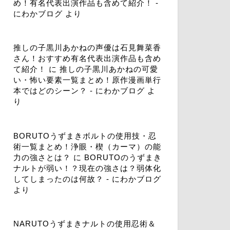
め！有名代表出演作品も含めて紹介！ -
にわかブログ
より
推しの子黒川あかねの声優は石見舞菜香
さん！おすすめ有名代表出演作品も含め
て紹介！
に
推しの子黒川あかねの可愛
い・怖い要素一覧まとめ！原作漫画単行
本ではどのシーン？ - にわかブログ
よ
り
BORUTOうずまきボルトの使用技・忍
術一覧まとめ！浄眼・楔（カーマ）の能
力の強さとは？
に
BORUTOのうずまき
ナルトが弱い！？現在の強さは？弱体化
してしまったのは何故？ - にわかブログ
より
NARUTOうずまきナルトの使用忍術＆