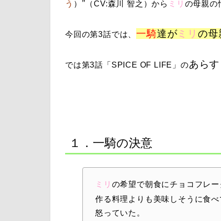
”
う
）
（CV:
森川 智之
）から
ミリ
の母親の
一騎
達が
ミリ
の母
今回の
第3話
では、
あらす
では
第3話
「
SPICE OF LIFE
」
の
１．一騎の決意
ミリ
の希望で朝食にチョコフレー
作る料理よりも美味しそうに食べ
怒っていた。