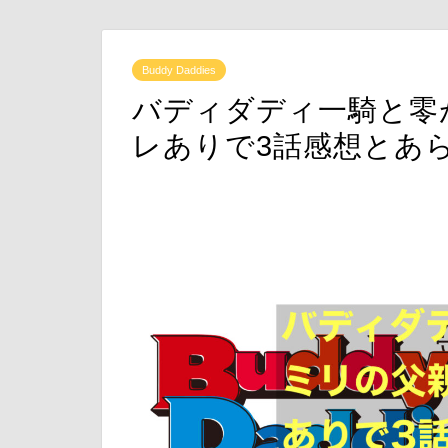
Buddy Daddies
バディダディ一騎と零
レありで3話感想とあ