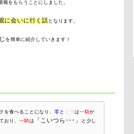
情報をもらうことにしました。
親に会いに行く話
となります。
じ
を簡単に紹介していきます！
クを食べることになり、
零
と
ミリ
は
一騎
が
「
こいつら･･･
」
ており、
一騎
は
と少し