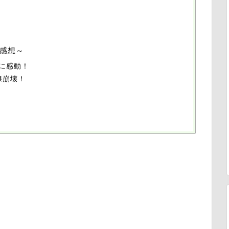
話～感想～
に感動！
腺崩壊！