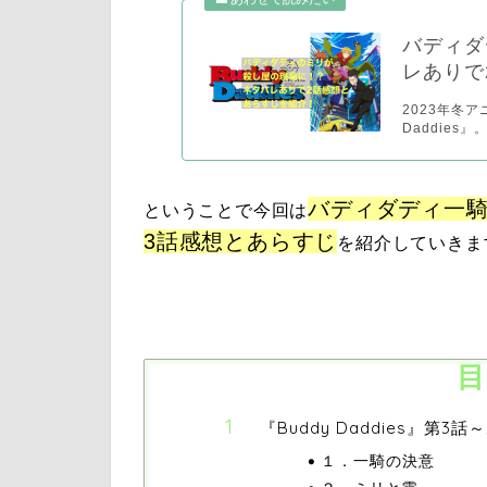
バディダ
レありで
2023年冬
Daddies
バディダディ一
ということで今回は
3話感想とあらすじ
を紹介していきま
目
『Buddy Daddies』第3
１．一騎の決意