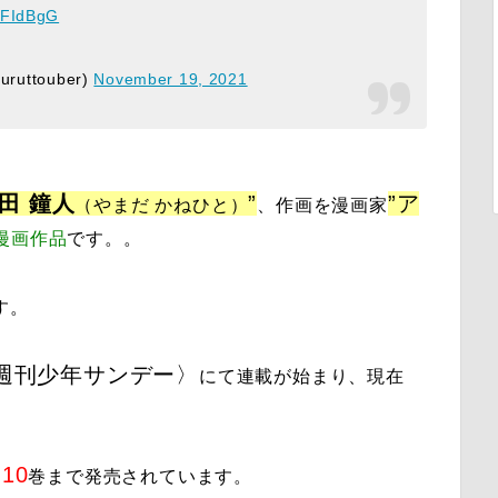
YtFIdBgG
uttouber)
November 19, 2021
田 鐘人
”
”
ア
（やまだ かねひと）
、作画を漫画家
漫画作品
です。。
す。
週刊少年サンデー
〉
にて連載が始まり、現在
10
）
巻まで発売されています。