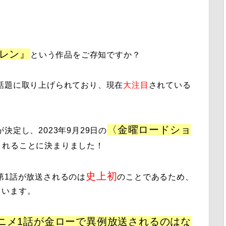
レン
』
という作品をご存知ですか？
話題に取り上げられており、現在
大注目
されている
〈
金曜ロードショ
決定し、2023年9月29日の
されることに決まりました！
史上初
第1話
が放送されるのは
のことであるため、
ています。
ニメ1話が金ローで異例放送されるのはな