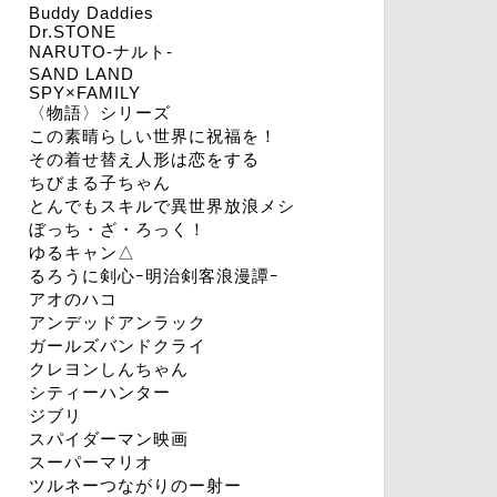
Buddy Daddies
Dr.STONE
NARUTO-ナルト-
SAND LAND
SPY×FAMILY
〈物語〉シリーズ
この素晴らしい世界に祝福を！
その着せ替え人形は恋をする
ちびまる子ちゃん
とんでもスキルで異世界放浪メシ
ぼっち・ざ・ろっく！
ゆるキャン△
るろうに剣心ｰ明治剣客浪漫譚ｰ
アオのハコ
アンデッドアンラック
ガールズバンドクライ
クレヨンしんちゃん
シティーハンター
ジブリ
スパイダーマン映画
スーパーマリオ
ツルネーつながりのー射ー