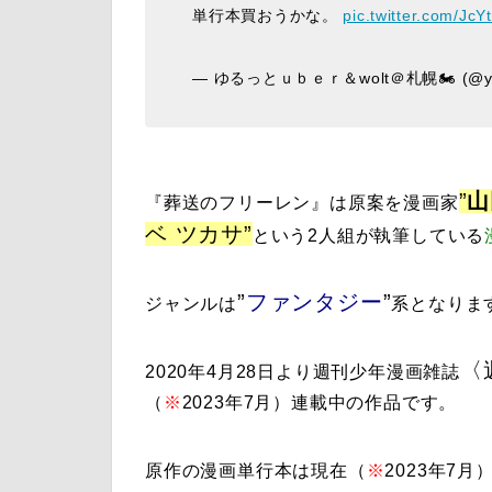
単行本買おうかな。
pic.twitter.com/Jc
— ゆるっとｕｂｅｒ＆wolt＠札幌🏍 (@yur
”
山
『
葬送のフリーレン
』は原案を漫画家
ベ ツカサ
”
という2人組が執筆している
”
ファンタジー
”
ジャンルは
系となりま
〈
2020年4月28日より週刊少年漫画雑誌
（
※
2023年7月）連載中の作品です。
原作の漫画単行本は現在（
※
2023年7月