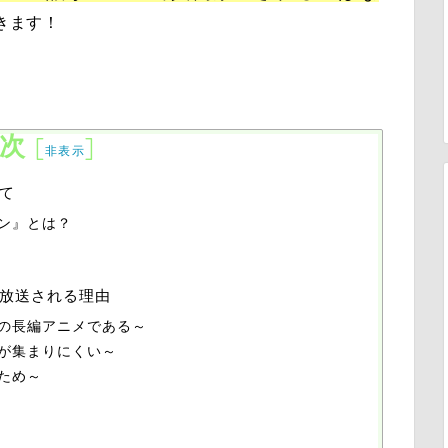
きます！
次
[
]
非表示
て
ン』とは？
放送される理由
の長編アニメである～
が集まりにくい～
ため～