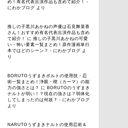
め！有名代表出演作品も含めて紹介！ -
にわかブログ
より
推しの子黒川あかねの声優は石見舞菜香
さん！おすすめ有名代表出演作品も含め
て紹介！
に
推しの子黒川あかねの可愛
い・怖い要素一覧まとめ！原作漫画単行
本ではどのシーン？ - にわかブログ
よ
り
BORUTOうずまきボルトの使用技・忍
術一覧まとめ！浄眼・楔（カーマ）の能
力の強さとは？
に
BORUTOのうずまき
ナルトが弱い！？現在の強さは？弱体化
してしまったのは何故？ - にわかブログ
より
NARUTOうずまきナルトの使用忍術＆