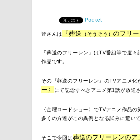
Pocket
『
葬送
のフリー
皆さんは
（そうそう）
『
葬送のフリーレン
』は
TV番組等で度々
作品です。
その
『
葬送のフリーレン
』のTVアニメ化が
ー
〉
にて記念すべきアニメ第1話が放送
〈
金曜ロードショー
〉でTVアニメ作品の
多くの方達がこの異例となる試みに驚い
葬送のフリーレンのア
そこで今回は