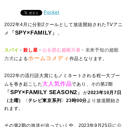
Pocket
2022年4月に分割2クールとして放送開始されたTVアニ
『
SPY×FAMILY
』
メ
。
スパイ
・
殺し屋
・
心を読む超能力者
・
未来予知の超能
ホームコメディ
力犬
による
作品となります。
2022年の流行語大賞にもノミネートされる程一大ブー
大人気作品
ムを巻き起こした
であり、その第2期
『
SPY×FAMILY SEASON2
』
が
2023年10月7日
（土曜）
〈
テレビ東京系列
〉
23時00分
より放送開始さ
れます。
その第2期の放送が迫っていく中、2023年9月25日に公