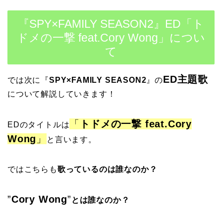
『SPY×FAMILY SEASON2』ED「ト
ドメの一撃 feat.Cory Wong」につい
て
ED主題歌
では次に
『
SPY×FAMILY SEASON2
』
の
について解説していきます！
「
トドメの一撃 feat.Cory
EDのタイトルは
Wong
」
と言います。
ではこちらも
歌っているのは誰なのか？
”
Cory Wong
”
とは誰なのか？