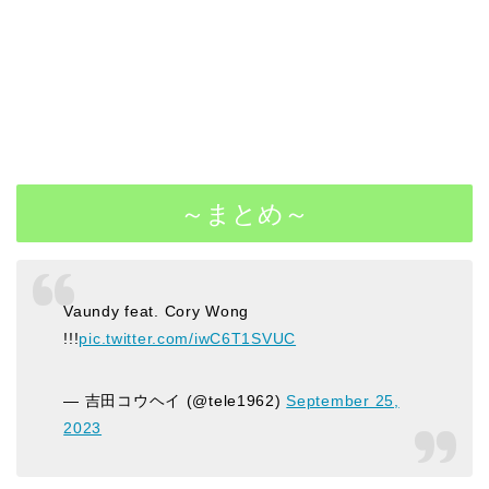
～まとめ～
Vaundy feat. Cory Wong
!!!
pic.twitter.com/iwC6T1SVUC
— 吉田コウヘイ (@tele1962)
September 25,
2023