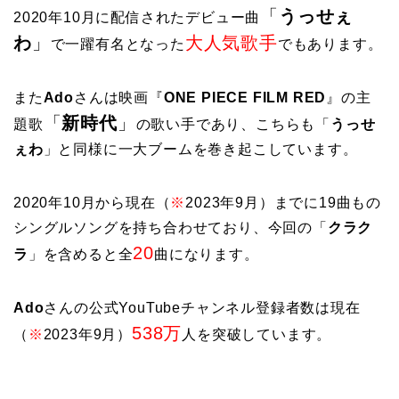
「
うっせぇ
2020年10月に配信されたデビュー曲
わ
」
大人気歌手
で一躍有名となった
でもあります。
また
Ado
さんは映画『
ONE PIECE FILM RED
』の主
「
新時代
」
題歌
の歌い手であり、こちらも「
うっせ
ぇわ
」と同様に一大ブームを巻き起こしています。
2020年10月から現在（
※
2023年9月）までに19曲もの
シングルソングを持ち合わせており、今回の「
クラク
20
ラ
」を含めると全
曲になります。
Ado
さんの公式YouTubeチャンネル登録者数は現在
538万
（
※
2023年9月）
人を突破しています。