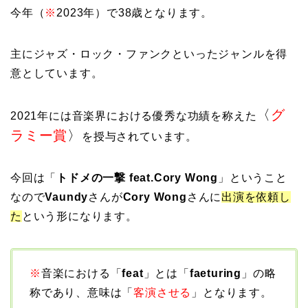
今年（
※
2023年）で38歳となります。
主にジャズ・ロック・ファンクといったジャンルを得
意としています。
〈
グ
2021年には音楽界における優秀な功績を称えた
ラミー賞
〉
を授与されています。
今回は「
トドメの一撃 feat.Cory Wong
」ということ
なので
Vaundy
さんが
Cory Wong
さんに
出演を依頼し
た
という形になります。
※
音楽における「
feat
」とは「
faeturing
」の略
称であり、意味は「
客演させる
」となります。