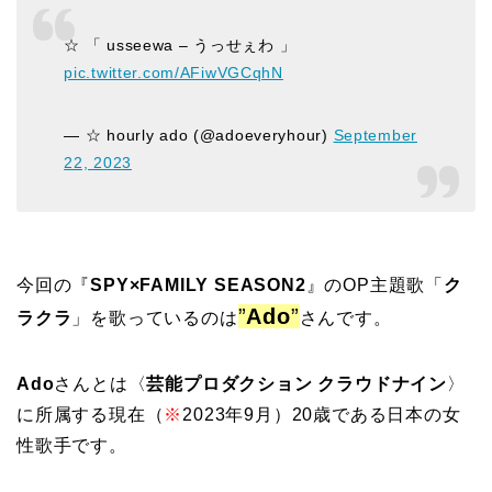
☆ 「 usseewa – うっせぇわ 」
pic.twitter.com/AFiwVGCqhN
— ☆ hourly ado (@adoeveryhour)
September
22, 2023
今回の
『
SPY×FAMILY SEASON2
』
のOP主題歌「
ク
”
Ado
”
ラクラ
」を歌っているのは
さんです。
Ado
さんとは〈
芸能プロダクション クラウドナイン
〉
に所属する現在（
※
2023年9月）20歳である日本の女
性歌手です。