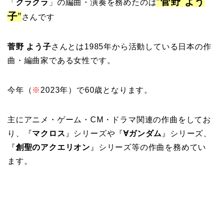
”
菅野 よう
「
クラクラ
」の編曲・演奏を務めたのは
子
”
さんです
菅野 よう子
さんとは1985年から活動している日本の作
曲・編曲家である女性です。
今年（
※
2023年）で60歳となります。
主にアニメ・ゲーム・CM・ドラマ関連の作曲をしてお
り、『
マクロス
』シリーズや『
∀ガンダム
』シリーズ、
『
創聖のアクエリオン
』シリーズ等の作曲を務めてい
ます。