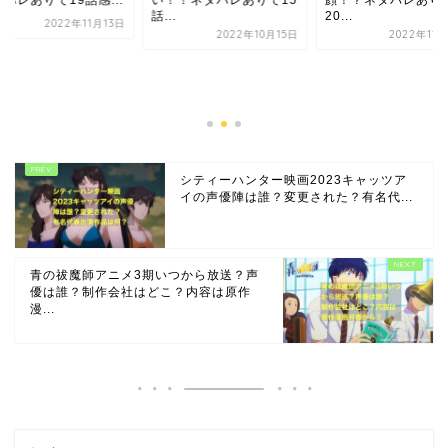
バレありで19話感...
い！！ネタバレありで15
顔！？ネタバレあり
話...
20...
2022年11月13日
2022年10月15日
2022年11
シティーハンター映画2023キャッツア
イの声優陣は誰？変更された？有名代...
青の祓魔師アニメ3期いつから放送？声
優は誰？制作会社はどこ？内容は原作
漫...