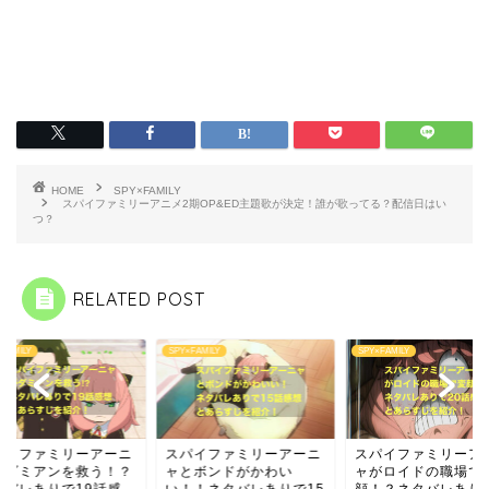
HOME
SPY×FAMILY
スパイファミリーアニメ2期OP&ED主題歌が決定！誰が歌ってる？配信日はい
つ？
RELATED POST
×FAMILY
SPY×FAMILY
SPY×FAMILY
パイファミリーアーニ
スパイファミリーアーニ
スパイファミリーア
がダミアンを救う！？
ャとボンドがかわい
ャがロイドの職場で