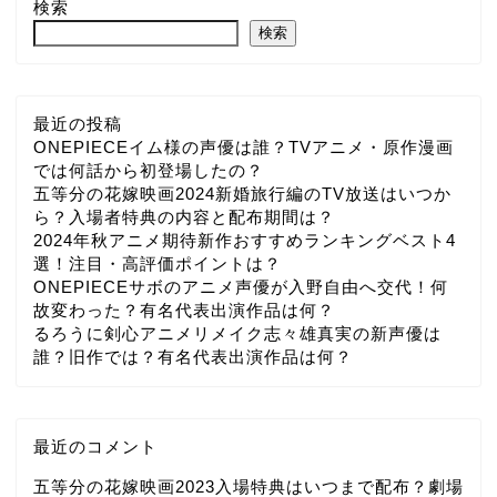
検索
検索
最近の投稿
ONEPIECEイム様の声優は誰？TVアニメ・原作漫画
では何話から初登場したの？
五等分の花嫁映画2024新婚旅行編のTV放送はいつか
ら？入場者特典の内容と配布期間は？
2024年秋アニメ期待新作おすすめランキングベスト4
選！注目・高評価ポイントは？
ONEPIECEサボのアニメ声優が入野自由へ交代！何
故変わった？有名代表出演作品は何？
るろうに剣心アニメリメイク志々雄真実の新声優は
誰？旧作では？有名代表出演作品は何？
最近のコメント
五等分の花嫁映画2023入場特典はいつまで配布？劇場