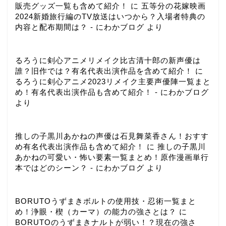
販売グッズ一覧も含めて紹介！
に
五等分の花嫁映画
2024新婚旅行編のTV放送はいつから？入場者特典の
内容と配布期間は？ - にわかブログ
より
るろうに剣心アニメリメイク比古清十郎の新声優は
誰？旧作では？有名代表出演作品を含めて紹介！
に
るろうに剣心アニメ2023リメイク主要声優陣一覧まと
め！有名代表出演作品も含めて紹介！ - にわかブログ
より
推しの子黒川あかねの声優は石見舞菜香さん！おすす
め有名代表出演作品も含めて紹介！
に
推しの子黒川
あかねの可愛い・怖い要素一覧まとめ！原作漫画単行
本ではどのシーン？ - にわかブログ
より
BORUTOうずまきボルトの使用技・忍術一覧まと
め！浄眼・楔（カーマ）の能力の強さとは？
に
BORUTOのうずまきナルトが弱い！？現在の強さ