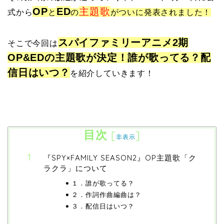
OP
ED
主題歌
式から
と
の
がついに発表されました！
スパイファミリーアニメ2期
そこで今回は
OP&EDの主題歌が決定！誰が歌ってる？配
信日はいつ？
を紹介していきます！
目次
[
]
非表示
『SPY×FAMILY SEASON2』OP主題歌「ク
ラクラ」について
１．誰が歌ってる？
２．作詞作曲編曲は？
３．配信日はいつ？