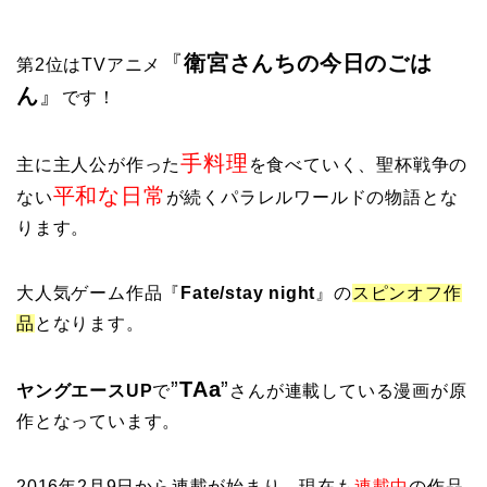
『
衛宮さんちの今日のごは
第2位はTVアニメ
ん
』
です！
手料理
主に主人公が作った
を食べていく、聖杯戦争の
平和な日常
ない
が続くパラレルワールドの物語とな
ります。
大人気ゲーム作品『
Fate/stay night
』の
スピンオフ作
品
となります。
”
TAa
”
ヤングエースUP
で
さんが連載している漫画が原
作となっています。
2016年2月9日から連載が始まり、現在も
連載中
の作品