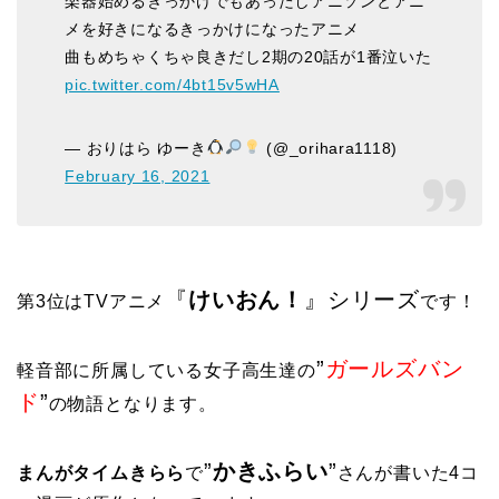
楽器始めるきっかけでもあったしアニソンとアニ
メを好きになるきっかけになったアニメ
曲もめちゃくちゃ良きだし2期の20話が1番泣いた
pic.twitter.com/4bt15v5wHA
— おりはら ゆーき
(@_orihara1118)
February 16, 2021
『
けいおん！
』シリーズ
第3位はTVアニメ
です！
”
ガールズバン
軽音部に所属している女子高生達の
ド
”
の物語となります。
”
かきふらい
”
まんがタイムきらら
で
さんが書いた4コ