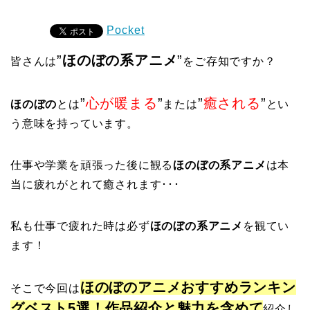
Pocket
”
ほのぼの系アニメ
”
皆さんは
をご存知ですか？
”
心が暖まる
”
”
癒される
”
ほのぼの
とは
または
とい
う意味を持っています。
仕事や学業を頑張った後に観る
ほのぼの系アニメ
は本
当に疲れがとれて癒されます･･･
私も仕事で疲れた時は必ず
ほのぼの系アニメ
を観てい
ます！
ほのぼのアニメおすすめランキン
そこで今回は
グベスト5選！作品紹介と魅力を含めて
紹介し