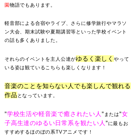
園
物語でもあります。
軽音部による合宿やライブ、さらに修学旅行やマラソ
ン大会、期末試験や夏期講習等といった学校イベント
の話も多くありました。
ゆるく楽しく
それらのイベントを主人公達が
やって
いる姿は観ているこちらも楽しくなります！
音楽のことを知らない人でも楽しんで観れる
作品
となっています。
”
学校生活や軽音楽で癒されたい人
”
”
女
または
子高生達のゆるい日常系を観たい人
”
に
最もお
すすめするほのぼの系TVアニメです！