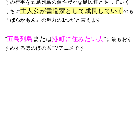
その行事を五島列島の個性豊かな島民達とやっていく
主人公が書道家として成長していく
うちに
のも
『
ばらかもん
』の魅力の1つだと言えます。
”
五島列島
または
港町に住みたい人
”
に最もおす
すめするほのぼの系TVアニメです！