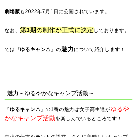
劇場版
も2022年7月1日に公開されています。
第3期
の制作が正式に決定
なお、
しております。
魅力
では『
ゆるキャン△
』の
について紹介します！
魅力～ゆるやかなキャンプ活動～
ゆるや
『
ゆるキャン△
』の1番の魅力は女子高生達が
かなキャンプ活動
を楽しんでいるところです！
焚火の仕方やテントの設営、さらに美味しいキャンプ