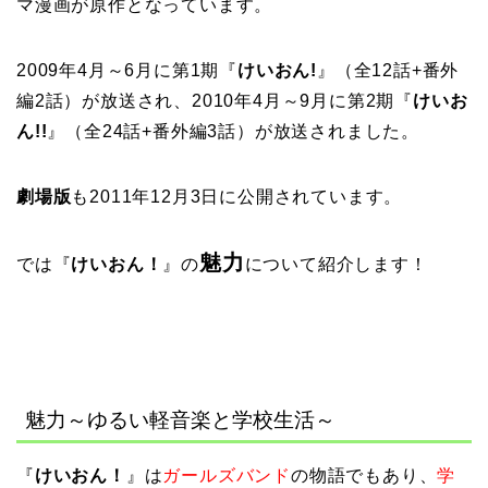
マ漫画が原作となっています。
2009年4月～6月に第1期『
けいおん!
』（全12話+番外
編2話）が放送され、2010年4月～9月に第2期『
けいお
ん!!
』（全24話+番外編3話）が放送されました。
劇場版
も2011年12月3日に公開されています。
魅力
では『
けいおん！
』の
について紹介します！
魅力～ゆるい軽音楽と学校生活～
『
けいおん！
』は
ガールズバンド
の物語でもあり、
学