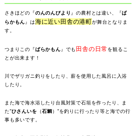
さきほどの『
のんのんびより
』の農村とは違い、『
ば
海に近い田舎の港町
らかもん
』は
が舞台となりま
す。
田舎の日常
つまりこの『
ばらかもん
』でも
を観るこ
とが出来ます！
川でザリガニ釣りをしたり、薪を使用した風呂に入浴
したり。
また海で海水浴したり台風対策で石垣を作ったり、ま
た”
ひさんいを
（
石鯛
）”を釣りに行ったり等と海での行
事も多いです。