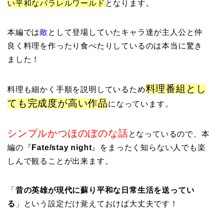
い平和なパラレルワールド
となります。
本編では
敵
として登場していたキャラ達が主人公と仲
良く料理を作ったり食べたりしているのは本当に驚き
ました！
料理番組とし
料理も細かく手順を説明しているため
ても完成度が高い作品
になっています。
シンプルかつほのぼのな話
となっているので、本
編の『
Fate/stay night
』をまったく知らない人でも楽
しんで観ることが出来ます。
「
昔の英雄が現代に蘇り平和な日常生活を送ってい
る
」という設定だけ覚えておけば大丈夫です！