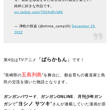
純粋に好きな作品です。
pic.twitter.com/7SQAgRrVAK
— 津軽の怪盗 (@shima_camp10)
December 25,
2022
『
ばらかもん
』
第4位はTVアニメ
です！
五島列島
”長崎県の
”を舞台に、都会育ちの書道家と島
民の交流を描いた物語となります。
ガンガンパワード
、
ガンガンONLINE
、
月刊少年ガン
”
ヨシノ サツキ
”
ガン
で
さんが連載していた漫画が原