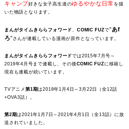
キャンプ
ゆるやかな日常
好きな女子高生達の
を描
いた物語となります。
”
あf
まんがタイムきららフォワード
、
COMIC FUZ
で
ろ
”
さんが連載している漫画が原作となっています。
まんがタイムきららフォワード
では2015年7月号～
2019年4月号まで連載し、その後
COMIC FUZ
に移籍し
現在も連載が続いています。
TVアニメ
第1期
は2018年1月4日～3月22日（全12話
+OVA3話）。
第2期
は2021年1月7日～2021年4月1日（全13話）に放
送されていました。