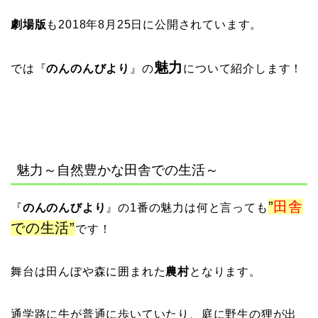
劇場版
も2018年8月25日に公開されています。
魅力
では『
のんのんびより
』の
について紹介します！
魅力～自然豊かな田舎での生活～
”
田舎
『
のんのんびより
』の1番の魅力は何と言っても
での生活”
です！
舞台は田んぼや森に囲まれた
農村
となります。
通学路に牛が普通に歩いていたり、庭に野生の狸が出