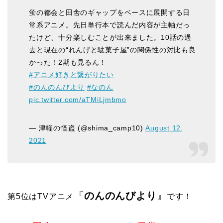
蛍の都会と田舎のギャップをベースに展開する日
常系アニメ。先日単行本で読んだ内容が主軸だっ
たけど、十分楽しむことが出来ました。10話の過
去と現在の“れんげと駄菓子屋”の関係性の対比も良
かった！2期も見るん！
#アニメ好きと繋がりたい
#のんのんびより
#なのん
pic.twitter.com/aTMiLjmbmo
— 津軽の怪盗 (@shima_camp10)
August 12,
2021
『
のんのんびより
』
第5位はTVアニメ
です！