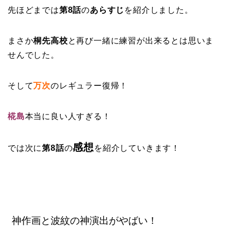
先ほどまでは
第8話
の
あらすじ
を紹介しました。
まさか
桐先高校
と再び一緒に練習が出来るとは思いま
せんでした。
そして
万次
のレギュラー復帰！
椛島
本当に良い人すぎる！
感想
では次に
第8話
の
を紹介していきます！
神作画と波紋の神演出がやばい！