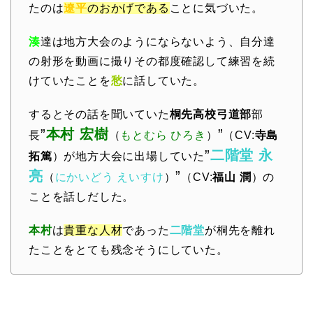
たのは
遼平
のおかげである
ことに気づいた。
湊
達は地方大会のようにならないよう、自分達
の射形を動画に撮りその都度確認して練習を続
けていたことを
愁
に話していた。
するとその話を聞いていた
桐先高校弓道部
部
”
本村 宏樹
”
長
（
もとむら ひろき
）
（CV:
寺島
”
二階堂 永
拓篤
）が地方大会に出場していた
亮
”
（
にかいどう えいすけ
）
（CV:
福山 潤
）の
ことを話しだした。
本村
は
貴重な人材
であった
二階堂
が桐先を離れ
たことをとても残念そうにしていた。