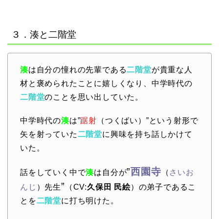
３．湊と二階堂
湊
は自分の憧れの先輩である
二階堂
が貴重な人
材と褒められたことに嬉しくなり、中学時代の
二階堂
のことを思い出していた。
中学時代の
湊
は”
踞射
（つくばい）”という射形で
矢を射っていた
二階堂
に興味を持ち話しかけて
いた。
”
西園寺
話をしていく中で
湊
は自分が
（
さいお
”
んじ
）先生
（CV:
久保田 民絵
）の弟子であるこ
とを
二階堂
に打ち明けた。