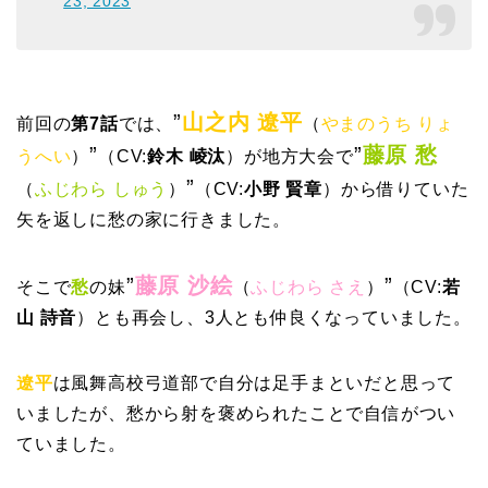
23, 2023
”
山之内 遼平
前回の
第7話
では、
（
やまのうち りょ
”
”
藤原 愁
うへい
）
（CV:
鈴木 崚汰
）が地方大会で
”
（
ふじわら しゅう
）
（CV:
小野 賢章
）から借りていた
矢を返しに愁の家に行きました。
”
藤原 沙絵
”
そこで
愁
の妹
（
ふじわら さえ
）
（CV:
若
山 詩音
）とも再会し、3人とも仲良くなっていました。
遼平
は風舞高校弓道部で自分は足手まといだと思って
いましたが、愁から射を褒められたことで自信がつい
ていました。