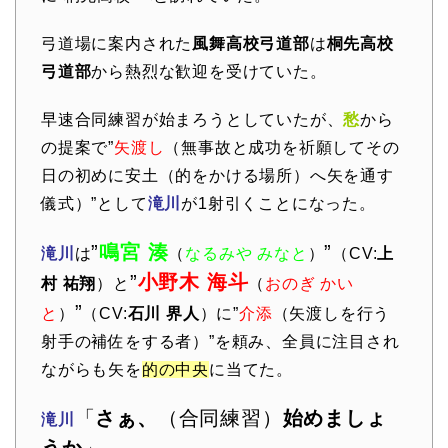
弓道場に案内された
風舞高校弓道部
は
桐先高校
弓道部
から熱烈な歓迎を受けていた。
早速合同練習が始まろうとしていたが、
愁
から
の提案で”
矢渡し
（無事故と成功を祈願してその
日の初めに安土（的をかける場所）へ矢を通す
儀式）”として
滝川
が1射引くことになった。
”
鳴宮 湊
”
滝川
は
（
なるみや みなと
）
（CV:
上
”
小野木 海斗
村 祐翔
）と
（
おのぎ かい
”
と
）
（CV:
石川 界人
）に”
介添
（矢渡しを行う
射手の補佐をする者）”を頼み、全員に注目され
ながらも矢を
的の中央
に当てた。
「
さぁ、
（合同練習）
始めましょ
滝川