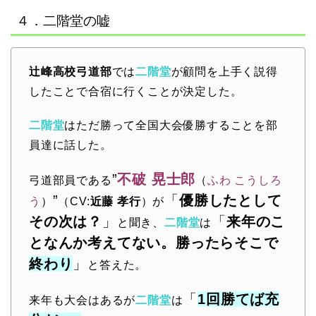
４．二階堂の嘘
辻峰高校弓道部
では
二階堂
が顧問を上手く説得
したことで合宿に行くことが決定した。
二階堂
はただ勝って全国大会優勝することを部
員達に話した。
”
不破 晃士郎
弓道部員である
（
ふわ こうしろ
”
「
優勝したとして
う
）
（CV:
近藤 孝行
）が
その次は？
」
「
来年のこ
と聞き、
二階堂
は
となんか考えてない。勝ったらそこで
終わり
」
と答えた。
「
1回勝てば充
来年も大会はあるが
二階堂
は