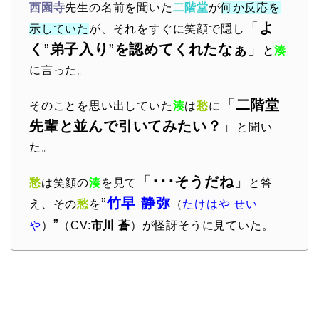
西園寺
先生の名前を聞いた
二階堂
が
何か反応を
「
よ
示していた
が、それをすぐに笑顔で隠し
く
”
弟子入り
”
を認めてくれたなぁ
」
と
湊
に言った。
「
二階堂
そのことを思い出していた
湊
は
愁
に
先輩と並んで引いてみたい？
」
と聞い
た。
「
･･･そうだね
」
愁
は笑顔の
湊
を見て
と答
”
竹早 静弥
え、その
愁
を
（
たけはや せい
”
や
）
（CV:
市川 蒼
）が怪訝そうに見ていた。