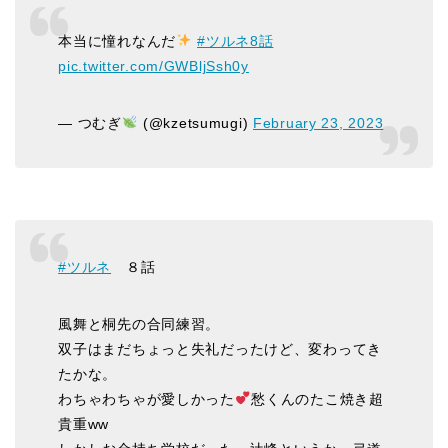
本当に憧れなんだ
#ツルネ8話
pic.twitter.com/GWBljSsh0y
— つむぎ
(@kzetsumugi)
February 23, 2023
#ツルネ
８話
風舞と桐先の合同練習。
双子はまだちょっと失礼だったけど、変わってき
たかな。
わちゃわちゃが愛しかった
愁くんのたこ焼き超
貴重ww