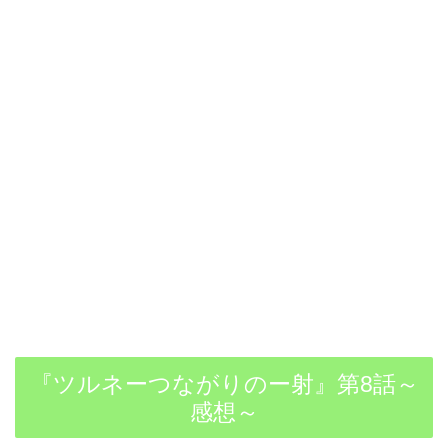
『ツルネーつながりのー射』第8話～
感想～