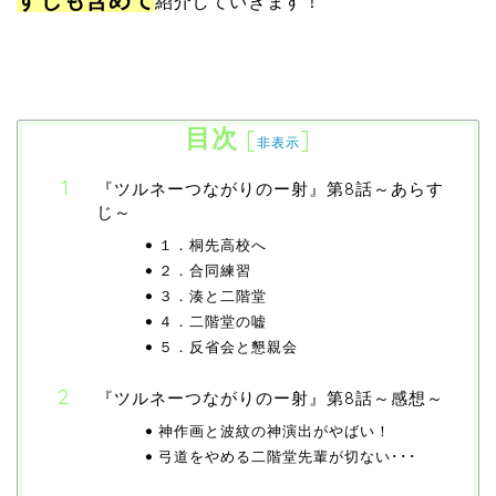
紹介していきます！
目次
[
]
非表示
『ツルネーつながりのー射』第8話～あらす
じ～
１．桐先高校へ
２．合同練習
３．湊と二階堂
４．二階堂の嘘
５．反省会と懇親会
『ツルネーつながりのー射』第8話～感想～
神作画と波紋の神演出がやばい！
弓道をやめる二階堂先輩が切ない･･･