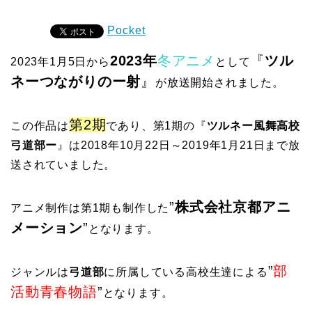
Pocket
2023年
冬アニメ
『
ツル
2023年1月5日から
として
ネーつながりのー射
』
が放送開始されました。
第2期
この作品は
であり、第1期の『
ツルネー風舞高校
弓道部ー
』は2018年10月22日～2019年1月21日まで放
送されていました。
”
株式会社京都アニ
アニメ制作は第1期も制作した
メーション
”
となります。
”
部
ジャンルは
弓道部
に所属している高校生達による
活動青春物語
”
となります。