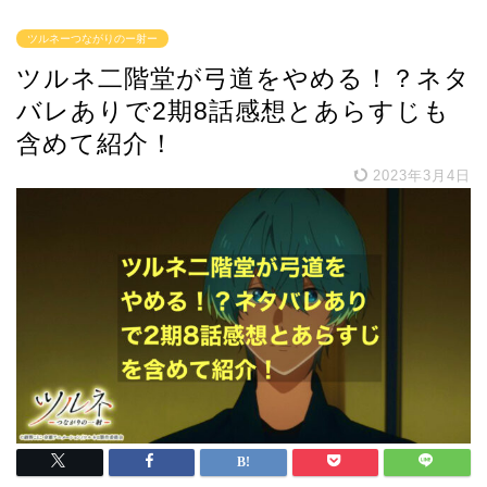
ツルネーつながりのー射ー
ツルネ二階堂が弓道をやめる！？ネタ
バレありで2期8話感想とあらすじも
含めて紹介！
2023年3月4日