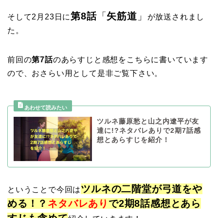
第8話
「
矢筋道
」
そして2月23日に
が放送されまし
た。
前回の
第7話
のあらすじと感想をこちらに書いています
ので、おさらい用として是非ご覧下さい。
ツルネ藤原愁と山之内遼平が友
達に!?ネタバレありで2期7話感
想とあらすじを紹介！
ツルネの二階堂が弓道をや
ということで今回は
める！？
ネタバレあり
で2期8話感想とあら
すじも含めて