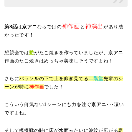
神作画
神演出
第8話
は
京アニ
ならではの
と
があり凄
かったです！
懇親会では
愁
がたこ焼きを作っていましたが、
京アニ
作画のたこ焼きはめっちゃ美味しそうですよね！
さらに
パラソルの下で上を仰ぎ見てる
二階堂
先輩のシ
ーンが特に
神作画
でした！
こういう何気ない1シーンにも力を注ぐ
京アニ
･･･凄い
ですよね。
そして模擬戦の時に
床が水面みたいに波紋が広がる
息