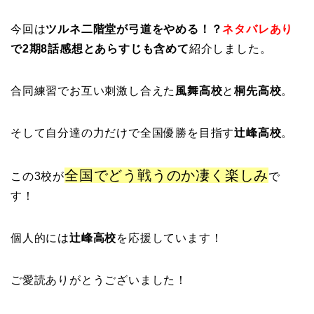
今回は
ツルネ二階堂が弓道をやめる！？
ネタバレあり
で2期8話感想とあらすじも含めて
紹介しました。
合同練習でお互い刺激し合えた
風舞高校
と
桐先高校
。
そして自分達の力だけで全国優勝を目指す
辻峰高校
。
全国でどう戦うのか凄く楽しみ
この3校が
で
す！
個人的には
辻峰高校
を応援しています！
ご愛読ありがとうございました！