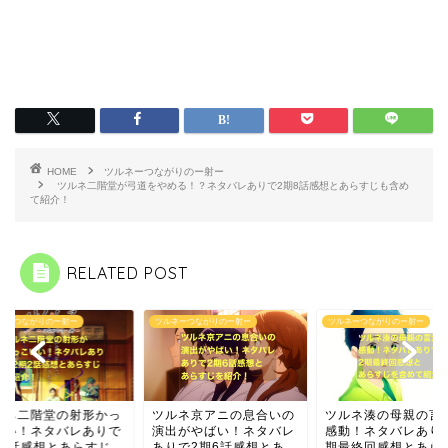
HOME
ツルネーつながりのー射ー
ツルネ二階堂が弓道をやめる！？ネタバレありで2期8話感想とあらすじも含め
て紹介！
RELATED POST
ネーつながりのー射ー
ツルネーつながりのー射ー
ツルネーつながりのー射ー
ルネ京アニの息合いの
ツルネ湊の母親の言葉に
出がやばい！ネタバレ
感動！ネタバレありで2
で2期6話感想とあ...
期最終回感想とあらす