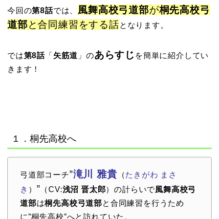
風舞高校弓道部
が
桐先高校弓
今回の
第8話
では、
道部
と合同練習をする話
となります。
あらすじ
では
第8話
「
矢筋道
」
の
を簡単に紹介してい
きます！
１．桐先高校へ
”
滝川 雅貴
弓道部コーチ
（
たきがわ まさ
”
き
）
（CV:
浅沼 晋太郎
）の計らいで
風舞高校弓
道部
は
桐先高校弓道部
と合同練習を行うため
に”桐先高校”へと訪れていた。