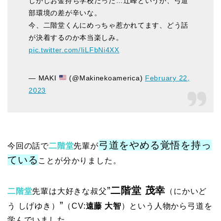
しかしお金持ち学校だった…辻峰というか、弓道
部環境の差が辛いな。
今、二階堂くんにめっちゃ惹かれてます、どう話
が決着するのか本当楽しみ。
pic.twitter.com/IiLFbNi4XX
— MAKI
(@Makinekoamerica)
February 22,
2023
弓道をやめる覚悟を持っ
今回の話で
二階堂
先輩が
ている
ことが分かりました。
”
二階堂 茂幸
二階堂
先輩は大好きな叔父
（にかいど
”
う しげゆき）
（CV:
遠藤 大智
）という人物から弓道を
学んでいました。