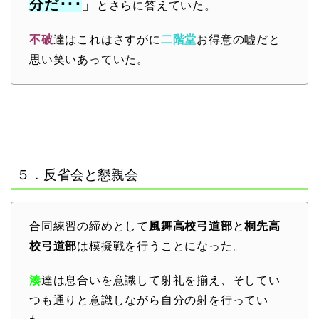
分だ･･･
」
とさらに答えていた。
不破
達はこれはさすがに
二階堂
お得意の嘘だと
思い笑いあっていた。
５．反省会と懇親会
合同練習の締めとして
風舞高校弓道部
と
桐先高
校弓道部
は模擬戦を行うことになった。
湊
達は息合いを意識して射礼を揃え、そしてい
つも通りと意識しながら自分の射を行ってい