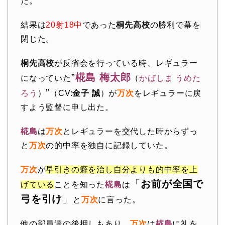
た。
結果は
20射18中
であった
桐先高校
の勝利で幕を
閉じた。
桐先高校
が反省会を行っている時、レギュラー
”
椛島 梅太郎
になっていた
（
かばしま うめた
”
ろう
）
（CV:
金子 誠
）が
万次
をレギュラーに戻
すよう監督に申し出た。
椛島
は
万次
とレギュラーを交代した時からずっ
と
万次
の的中率を独自に記録していた。
万次
が
早引きの癖を治し自分よりも的中率を上
「
お前が全国で
げている
ことを知った
椛島
は
弓を引け
」
と
万次
に言った。
他の部員達の後押しもあり、
万次
は
椛島
に礼を