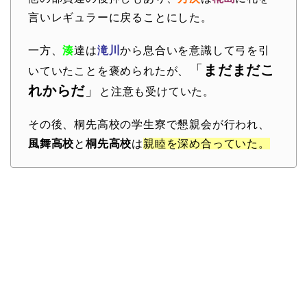
言いレギュラーに戻ることにした。
一方、
湊
達は
滝川
から息合いを意識して弓を引
「
まだまだこ
いていたことを褒められたが、
れからだ
」
と注意も受けていた。
その後、桐先高校の学生寮で懇親会が行われ、
風舞高校
と
桐先高校
は
親睦を深め合っていた。