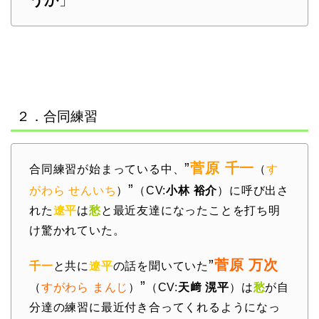
うか
」
２．合同練習
”
菅原 千一
合同練習が始まっている中、
（
す
”
がわら せんいち
）
（CV:
小林 裕介
）に呼び出さ
れた
遼平
は
愁
と最近友達になったことを打ち明
け驚かれていた。
”
菅原 万次
千一
と共に
遼平
の話を聞いていた
”
（
すがわら まんじ
）
（CV:
天﨑 滉平
）は
愁
が自
分達の練習に最近付き合ってくれるようになっ