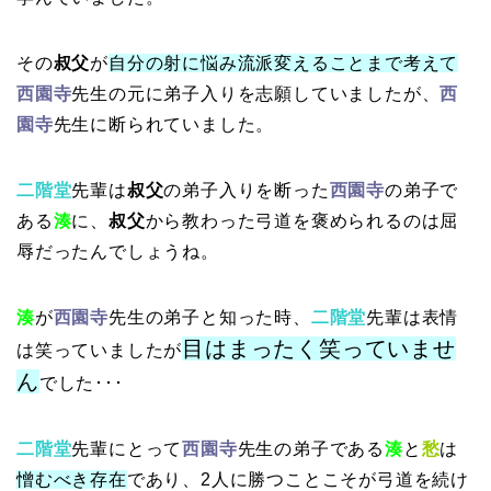
その
叔父
が
自分の射に悩み流派変えることまで考えて
西園寺
先生の元に弟子入りを志願していましたが、
西
園寺
先生に断られていました。
二階堂
先輩は
叔父
の弟子入りを断った
西園寺
の弟子で
ある
湊
に、
叔父
から教わった弓道を褒められるのは屈
辱だったんでしょうね。
湊
が
西園寺
先生の弟子と知った時、
二階堂
先輩は表情
目はまったく笑っていませ
は笑っていましたが
ん
でした･･･
二階堂
先輩にとって
西園寺
先生の弟子である
湊
と
愁
は
憎むべき存在
であり、2人に勝つことこそが弓道を続け