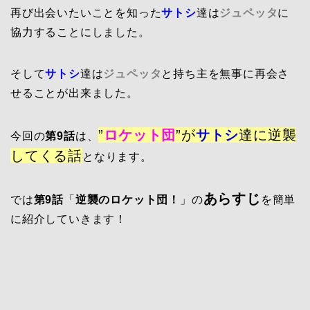
再び出会いたいことを知った
サトシ
達は
ジュペッタ
に
協力することにしました。
そして
サトシ
達は
ジュペッタ
と持ち主を無事に再会さ
せることが出来ました。
”
ロケット団
”が
サトシ
達に逆襲
今回の
第9話
は、
してくる話
となります。
あらすじ
では
第9話
「
逆襲のロケット団！
」
の
を簡単
に紹介していきます！