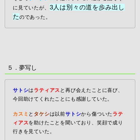
3人は別々の道を歩み出し
に見ていたが、
た
のであった。
５．夢写し
サトシ
は
ラティアス
と再び会えたことに喜び、
今回助けてくれたことにも感謝していた。
カスミ
と
タケシ
は以前
サトシ
から傷ついた
ラテ
ィアス
を助けたことを聞いており、笑顔で成り
行きを見ていた。