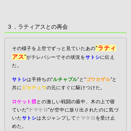
３．ラティアスとの再会
”
ラティ
その様子を上空でずっと見ていたあの
アス
”
がテレパシーでその状況を
サトシ
に伝え
た。
サトシ
は手持ちの”
ルチャブル
”と”
ゴウカザル
”と
共に
ピカチュウ
の元にすぐに駆けつけた。
ロケット団
との激しい戦闘の最中、木の上で寝
ていた”
ナマケロ
”が空中に放り出されたのに気づ
いた
サトシ
は大ジャンプして
ナマケロ
を受け止
めた。