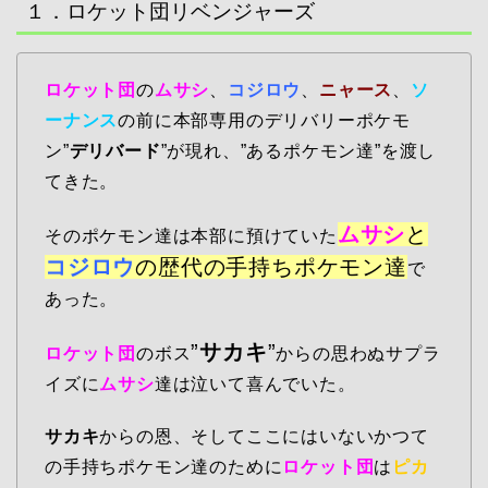
１．ロケット団リベンジャーズ
ロケット団
の
ムサシ
、
コジロウ
、
ニャース
、
ソ
ーナンス
の前に本部専用のデリバリーポケモ
ン”
デリバード
”が現れ、”あるポケモン達”を渡し
てきた。
ムサシ
と
そのポケモン達は本部に預けていた
コジロウ
の歴代の手持ちポケモン達
で
あった。
”
サカキ
”
ロケット団
のボス
からの思わぬサプラ
イズに
ムサシ
達は泣いて喜んでいた。
サカキ
からの恩、そしてここにはいないかつて
の手持ちポケモン達のために
ロケット団
は
ピカ