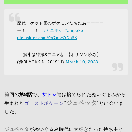
歴代ロケット団のポケモンたちだあーーーー
ー！！！！！
#アニポケ
#anipoke
pic.twitter.com/0n7mwODa6K
— 獅斗@特撮&アニメ垢 【オリジン済み】
(@BLACKKIN_201911)
March 10, 2023
前回の
第8話
で、
サトシ
達は捨てられたぬいぐるみから
”
ジュペッタ
”
生まれた
ゴーストポケモン
と出会いま
した。
ジュペッタ
がぬいぐるみ時代に大好きだった持ち主と