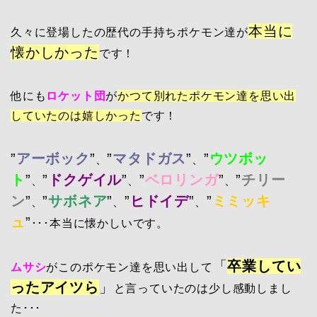
本当に
久々に登場したの歴代の手持ちポケモン達が
懐かしかった
です！
他にも
ロケット団
が
かつて別れたポケモン達を思い出
していたのは嬉しかった
です！
”
アーボック
”
”
マタドガス
”
”
ウツボッ
、
、
ト
”
”
ドクゲイル
”
”
ベロリンガ
”
”
チリー
、
、
、
ン
”
”
サボネア
”
”
ヒドイデ
”
”
ミミッキ
、
、
、
ュ
”
･･･本当に懐かしいです。
「
卒業してい
ムサシ
がこのポケモン達を思い出して
ったアイツら
」
と言っていたのは少し感動しまし
た･･･