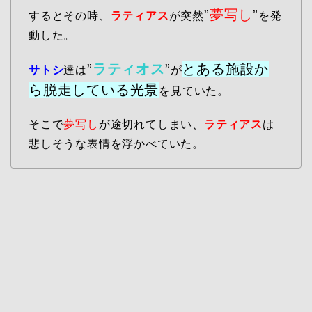
”
夢写し
”
するとその時、
ラティアス
が突然
を発
動した。
”
ラティオス
”
とある施設か
サトシ
達は
が
ら脱走している光景
を見ていた。
そこで
夢写し
が途切れてしまい、
ラティアス
は
悲しそうな表情を浮かべていた。