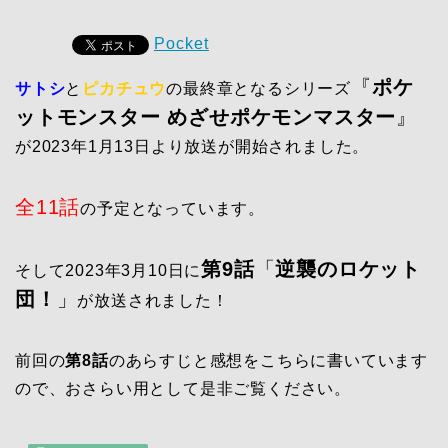
Pocket
『
ポケ
サトシ
と
ピカチュウ
の最終章となるシリーズ
ットモンスター めざせポケモンマスター
』
が2023年1月13日より放送が開始されました。
全11話
の予定となっています。
第9話
「
逆襲のロケット
そして2023年3月10日に
団！
」
が放送されました！
前回の
第8話
のあらすじと感想をこちらに書いています
ので、おさらい用として是非ご覧ください。