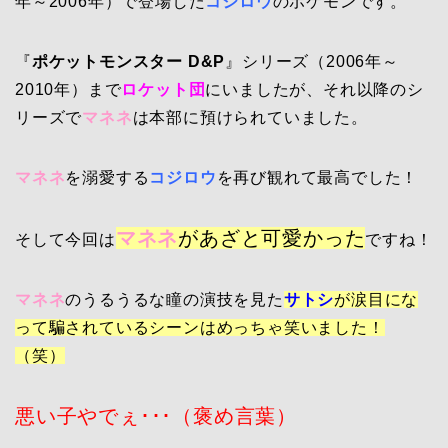
年～2006年）で登場した
コジロウ
のポケモンです。
『
ポケットモンスター D&P
』シリーズ（2006年～
2010年）まで
ロケット団
にいましたが、それ以降のシ
リーズで
マネネ
は本部に預けられていました。
マネネ
を溺愛する
コジロウ
を再び観れて最高でした！
マネネ
があざと可愛かった
そして今回は
ですね！
マネネ
のうるうるな瞳の演技を見た
サトシ
が涙目にな
って騙されているシーンはめっちゃ笑いました！
（笑）
悪い子やでぇ･･･（褒め言葉）