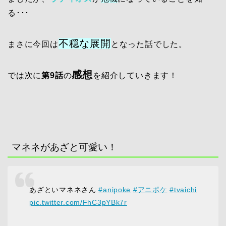
る･･･
不穏な展開
まさに今回は
となった話でした。
感想
では次に
第9話
の
を紹介していきます！
マネネがあざと可愛い！
あざといマネネさん
#anipoke
#アニポケ
#tvaichi
pic.twitter.com/FhC3pYBk7r