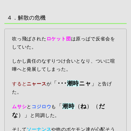
４．解散の危機
吹っ飛ばされた
ロケット団
は原っぱで反省会を
していた。
しかし責任のなすりつけ合いとなり、ついに喧
嘩へと発展してしまった。
「
･･･
潮時
ニャ
」
すると
ニャース
が
と告げ
た。
「
潮時
（
ね
）（
だ
ムサシ
と
コジロウ
も
な
）」
と同調した。
そして
ソーナンス
や他のポケモン達が心配そう