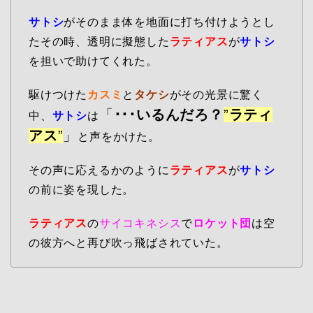
サトシ
がそのまま体を地面に打ち付けようとし
たその時、透明に擬態した
ラティアス
が
サトシ
を担いで助けてくれた。
駆けつけた
カスミ
と
タケシ
がその光景に驚く
「
･･･いるんだろ？
”
ラティ
中、
サトシ
は
アス
”
」
と声をかけた。
その声に応えるかのように
ラティアス
が
サトシ
の前に姿を現した。
ラティアス
の
サイコキネシス
で
ロケット団
は空
の彼方へと再び吹っ飛ばされていた。