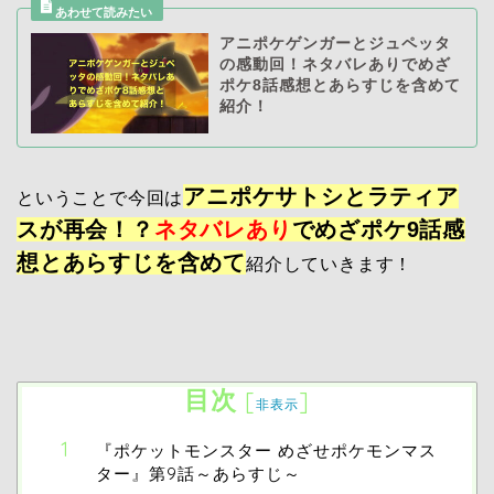
アニポケゲンガーとジュペッタ
の感動回！ネタバレありでめざ
ポケ8話感想とあらすじを含めて
紹介！
アニポケサトシとラティア
ということで今回は
スが再会！？
ネタバレあり
でめざポケ9話感
想とあらすじを含めて
紹介していきます！
目次
[
]
非表示
『ポケットモンスター めざせポケモンマス
ター』第9話～あらすじ～