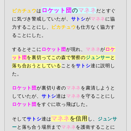
ロケット団
の
マネネ
ピカチュウ
は
だとすぐ
に気づき警戒していたが、
サトシ
が
マネネ
に協
力することにし、
ピカチュウ
も仕方なく協力す
ることにした。
するとそこに
ロケット団
が現れ、
マネネ
が
ロケ
ット団
を裏切ってこの森で警察の
ジュンサー
と
落ち合おうとしている
ことを
サトシ
達に説明し
た。
ロケット団
が裏切り者の
マネネ
を粛清しようと
していたが、
サトシ
達は
マネネ
を守ることにし
ロケット団
をすぐに吹っ飛ばした。
マネネ
を信用
そして
サトシ
達は
し、
ジュンサ
ー
と落ち合う場所まで
マネネ
を護衛することに