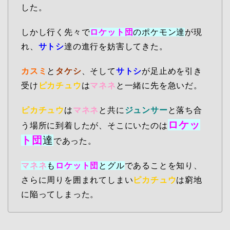
した。
しかし行く先々で
ロケット団
のポケモン達
が現
れ、
サトシ
達の進行を妨害してきた。
カスミ
と
タケシ
、そして
サトシ
が足止めを引き
受け
ピカチュウ
は
マネネ
と一緒に先を急いだ。
ピカチュウ
は
マネネ
と共に
ジュンサー
と落ち合
ロケッ
う場所に到着したが、そこにいたのは
ト団
達
であった。
マネネ
も
ロケット団
とグル
であることを知り、
さらに周りを囲まれてしまい
ピカチュウ
は窮地
に陥ってしまった。