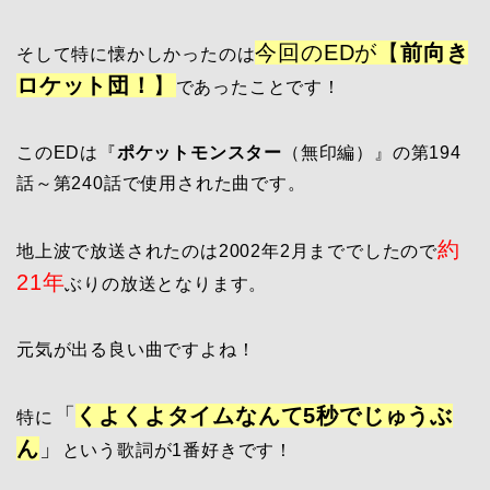
今回のEDが【
前向き
そして特に懐かしかったのは
ロケット団！
】
であったことです！
このEDは『
ポケットモンスター
（無印編）』の第194
話～第240話で使用された曲です。
約
地上波で放送されたのは2002年2月まででしたので
21年
ぶりの放送となります。
元気が出る良い曲ですよね！
「
くよくよタイムなんて5秒でじゅうぶ
特に
ん
」
という歌詞が1番好きです！