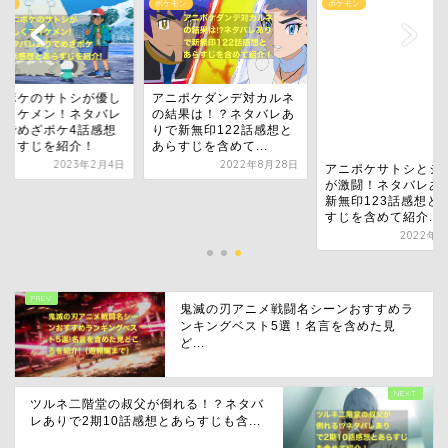
モン
ポケモン
ポケモン
ニポケのサトシが優し
アニポケダンデ対カルネ
てイケメン！ネタバレ
の結果は！？ネタバレあ
りでめざポケ4話感想
りで新無印122話感想と
あらすじを紹介！
あらすじを含めて...
2023年2月4日
2022年8月28日
アニポケサトシとシ
が激闘！ネタバレあ
新無印123話感想と
すじを含めて紹介...
2022年9
鬼滅の刃アニメ戦闘名シーンおすすめラ
ンキングベスト5選！名言を含めた見
ど...
ツルネ二階堂の叔父が倒れる！？ネタバ
レありで2期10話感想とあらすじも含...