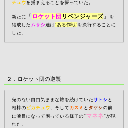
チュウ
を捕まえることを誓っていた。
『
ロケット団
リベンジャーズ
』
新たに
を
結成した
ムサシ
達は
”ある作戦”
を決行することに
した。
２．ロケット団の逆襲
宛のない自由気ままな旅を続けていた
サトシ
と
相棒の
ピカチュウ
、そして
カスミ
と
タケシ
の前
”
マネネ
”
に涙目になって困っている様子の
が現
れた。