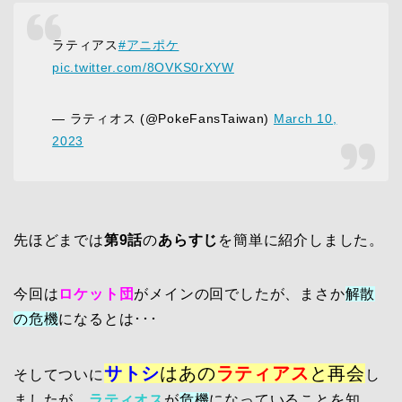
ラティアス
#アニポケ
pic.twitter.com/8OVKS0rXYW
— ラティオス (@PokeFansTaiwan)
March 10,
2023
先ほどまでは
第9話
の
あらすじ
を簡単に紹介しました。
今回は
ロケット団
がメインの回でしたが、まさか
解散
の危機
になるとは･･･
サトシ
はあの
ラティアス
と再会
そしてついに
し
ましたが、
ラティオス
が
危機
になっていることを知