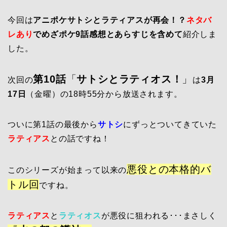
今回は
アニポケサトシとラティアスが再会！？
ネタバ
レあり
でめざポケ9話感想とあらすじを含めて
紹介しま
した。
第10話
「
サトシとラティオス！
」
次回の
は
3月
17日
（金曜）の18時55分から放送されます。
ついに第1話の最後から
サトシ
にずっとついてきていた
ラティアス
との話ですね！
悪役との本格的バ
このシリーズが始まって以来の
トル回
ですね。
ラティアス
と
ラティオス
が悪役に狙われる･･･まさしく